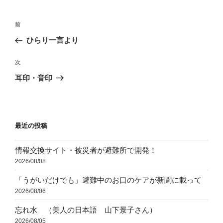
ー
投
前
前
稿
の
ひらり一言より
ナ
投
ビ
稿
次
次
ゲ
の
耳印・音印
投
ー
稿
シ
ョ
最近の投稿
ン
情報交換サイト・被災者が避難所で開発！
2026/08/08
「うがいだけでも」避難中のお口のケアが新聞に載って
2026/08/06
忘れ水 （美人の日本語 山下景子さん）
2026/08/05