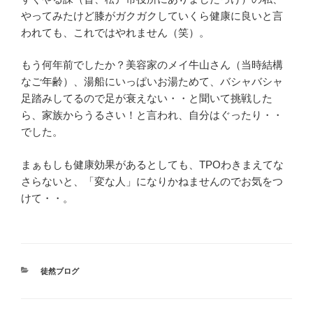
やってみたけど膝がガクガクしていくら健康に良いと言
われても、これではやれません（笑）。
もう何年前でしたか？美容家のメイ牛山さん（当時結構
なご年齢）、湯船にいっぱいお湯ためて、バシャバシャ
足踏みしてるので足が衰えない・・と聞いて挑戦した
ら、家族からうるさい！と言われ、自分はぐったり・・
でした。
まぁもしも健康効果があるとしても、TPOわきまえてな
さらないと、「変な人」になりかねませんのでお気をつ
けて・・。
カ
徒然ブログ
テ
ゴ
リ