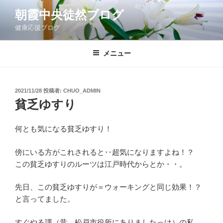
コ
朝霞中央徒然ブログ
ン
健康応援ブログ
テ
ン
ツ
メニュー
へ
ス
キ
投
2021/11/28
投稿者:
CHUO_ADMIN
稿
ッ
貧乏ゆすり
日:
プ
何とも気になる貧乏ゆすり！
傍にいる方がこれされると‥超気になりますよね！？
この貧乏ゆすりのルーツは江戸時代からとか・・。
先日、この貧乏ゆすりが＝ウォーキングと同じ効果！？
と言ってました。
すぐやる課（昔、松戸市役所にありましたっけ）の私、