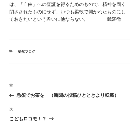
は、「自由」への査証を得るためのもので、精神を固く
閉ざされたものにせず、いつも柔軟で開かれたものにし
ておきたいという希いに他ならない。 武満徹
カ
徒然ブログ
テ
ゴ
リ
ー
投
前
前
稿
の
急須でお茶を （新聞の投稿ひとときより転載）
ナ
投
ビ
稿
次
次
ゲ
の
こどもロコモ！？
投
ー
稿
シ