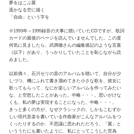
夢をはこぶ翼
遥かなる空に描く
「自由」という字を
※1993年～1995録音の大事に聴いていたCDですが、歌詞
カードの最後のページを読んでいませんでした。この度
何気に見ましたら、武満徹さんの編集後記のような言葉
（以下）があり、うっかりしていたことを恥じながら読
みました。
以前偶々、石川セリの昔のアルバムを聴いて、自分が少
しづつ、機にふれて書き溜めてきた小さな歌を、彼女に
歌ってもらって、なにか楽しいアルバムを作ってみたい
な、と空想したことがあった。中略・・・。思いがけな
くも、私の夢は実現することになった。中略・・・。
きっと多くの方が、なぜクラシックの、しかもこむずか
しい現代音楽を書いている作曲家がこんなアルバムをつ
くったりするのか、不思議に思われただろう。「翼」と
いううたにも書いたように、私にとってこうした営為