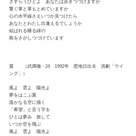
さすらうひとよ あなたは歩きつづけますか
繋ぐ掌と掌もとめていますか
心の水平線さえいつか見つけたら
あなたとわたし出逢えるでしょうか
結ばれる睡る緑の
島をさがしつづけています
翼 （武満徹・詞 1992年 恩地日出夫 演劇「ウイ
ング」）
風よ 雲よ 陽光よ
夢をはこぶ翼
遥かなる空に描く
「希望」と言う字を
ひとは夢み 旅して
いつか空を飛ぶ
風よ 雲よ 陽光よ