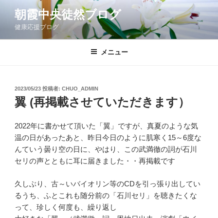
コ
朝霞中央徒然ブログ
ン
健康応援ブログ
テ
ン
ツ
メニュー
へ
ス
キ
投
2023/05/23
投稿者:
CHUO_ADMIN
稿
ッ
翼 (再掲載させていただきます）
日:
プ
2022年に書かせて頂いた「翼」ですが、真夏のような気
温の日があったあと、昨日今日のように肌寒く15～6度な
んていう曇り空の日に、やはり、この武満徹の詞が石川
セリの声とともに耳に届きました・・再掲載です
久しぶり、古～いバイオリン等のCDを引っ張り出してい
るうち、ふとこれも随分前の「石川セリ」を聴きたくな
って、珍しく何度も、繰り返し