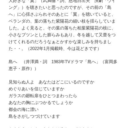
大好きな「翼」（武満徹・詞、恩地日出夫 演劇「ウイ
ング」）を聴きたいと思ったのですが、その前の「島
へ」に心揺さぶられそのあとに「翼」を聴いていると、
ベランダの、葉の落ちた紫陽花の細い枝を揺らしていま
した。よく見ると、その葉の落ちた柏葉紫陽花の枝に、
小さなプツンとした膨らみもあり、冬を越して又蕾をつ
けてくれるのだろうなぁとかすかな楽しみを持ちまし
た・・。（2022年1月掲載時、今は花どきです）
島へ （井澤満・詞 1983年TVドラマ「島へ」（富岡多
恵子・原作））
見知らぬ人よ あなたはどこにいるのですか
めぐりあいを信じていますか
ガラスの廻転扉をひとつまわったら
あなたの胸にぶつかるでしょうか
都会の海に漂い
島をさがしつづけています