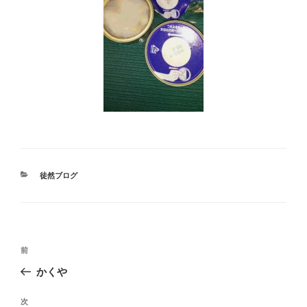
カ
徒然ブログ
テ
ゴ
リ
ー
投
前
前
稿
の
かくや
ナ
投
ビ
稿
次
次