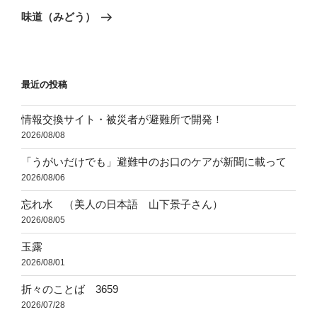
ゲ
の
味道（みどう）
投
ー
稿
シ
ョ
最近の投稿
ン
情報交換サイト・被災者が避難所で開発！
2026/08/08
「うがいだけでも」避難中のお口のケアが新聞に載って
2026/08/06
忘れ水 （美人の日本語 山下景子さん）
2026/08/05
玉露
2026/08/01
折々のことば 3659
2026/07/28