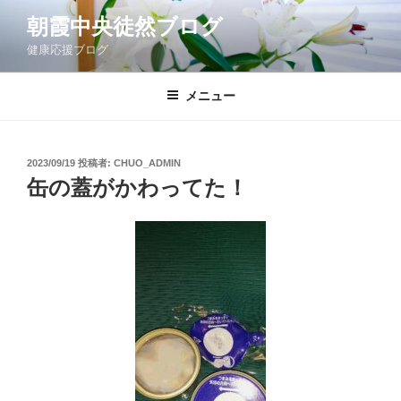
コ
朝霞中央徒然ブログ
ン
健康応援ブログ
テ
ン
ツ
メニュー
へ
ス
キ
投
2023/09/19
投稿者:
CHUO_ADMIN
稿
ッ
缶の蓋がかわってた！
日:
プ