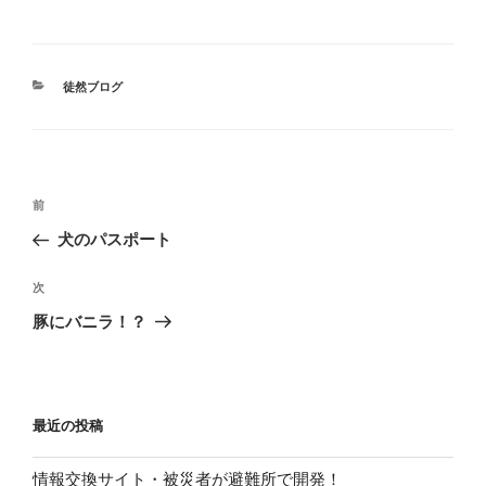
カ
徒然ブログ
テ
ゴ
リ
ー
投
前
前
稿
の
犬のパスポート
ナ
投
ビ
稿
次
次
ゲ
の
豚にバニラ！？
投
ー
稿
シ
ョ
最近の投稿
ン
情報交換サイト・被災者が避難所で開発！