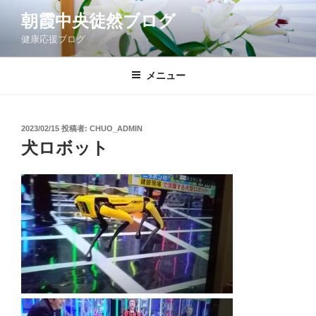
コ
朝霞中央徒然ブログ
ン
健康応援ブログ
テ
ン
ツ
メニュー
へ
ス
キ
投
2023/02/15
投稿者:
CHUO_ADMIN
稿
ッ
犬ロボット
日:
プ