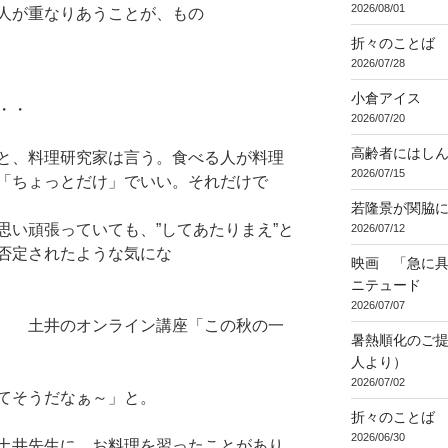
2026/08/01
が重なりあうことが、もの
折々のことば 3
2026/07/28
小倉アイス
・・
2026/07/20
高齢者にはし
と、料理研究家は言う。食べる人が料理
2026/07/15
「ちょっとだけ」でいい。それだけで
若隆景が関脇
思い頑張っていても、”してあたりまえ”と
2026/07/12
否定されたような気にな
映画 「急に具
ニテュード
2026/07/07
ン講座「この秋の一
暑熱順化のご提
人より）
2026/07/02
てそうだなぁ～」と。
折々のことば 3
2026/06/30
土井先生に、お料理を習ったことがあり