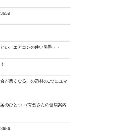
659
んどい、エアコンの使い勝手・・
に！
合が悪くなる」の題材の1つにユマ
案のひとつ・(有働さんの健康案内
656