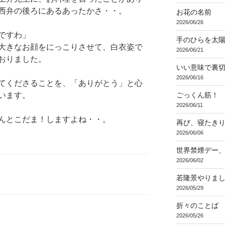
西弁の後ろにあるあったかさ・・。
お花の名前
2026/06/26
ですわ」
手のひらを太
大きなお顔をにっこりさせて、白衣姿で
2026/06/21
おりました。
いい意味で裏
2026/06/16
てくださることを、「ありがとう」と心
ごっくん筋！
います。
2026/06/11
んとこだま！しますよね・・。
再び、寝たき
2026/06/06
世界禁煙デー
2026/06/02
若隆景やりま
2026/05/29
折々のことば 3
2026/05/26