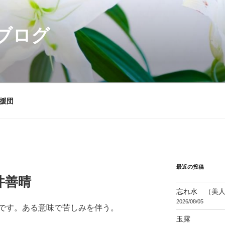
ブログ
援団
最近の投稿
井善晴
忘れ水 （美
2026/08/05
す。ある意味で苦しみを伴う。
玉露