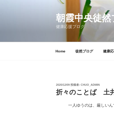
コ
ン
テ
朝霞中央徒然
ン
健康応援ブログ
ツ
へ
ス
キ
Home
徒然ブログ
健康応
ッ
プ
投
2020/12/09
投稿者:
CHUO_ADMIN
稿
折々のことば 土
日:
一人ゆうのは、厳しいんで