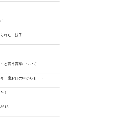
陽に
切られた！餃子
り‥と言う言葉について
、今一度お口の中からも・・
した！
615