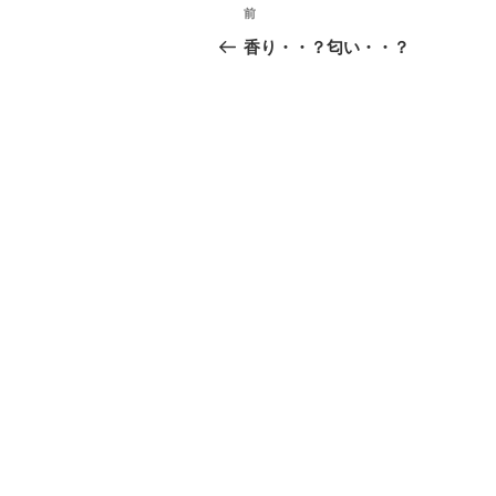
投
前
前
稿
の
香り・・？匂い・・？
投
ナ
稿
ビ
ゲ
ー
シ
ョ
ン