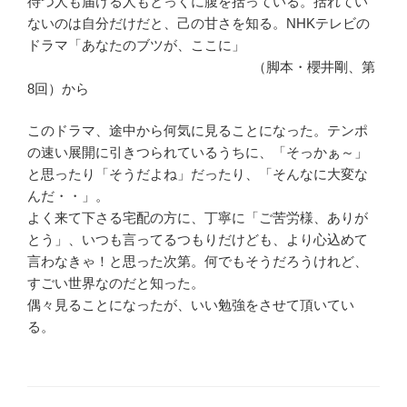
待つ人も届ける人もとっくに腹を括っている。括れてい
ないのは自分だけだと、己の甘さを知る。NHKテレビの
ドラマ「あなたのブツが、ここに」
（脚本・櫻井剛、第
8回）から
このドラマ、途中から何気に見ることになった。テンポ
の速い展開に引きつられているうちに、「そっかぁ～」
と思ったり「そうだよね」だったり、「そんなに大変な
んだ・・」。
よく来て下さる宅配の方に、丁寧に「ご苦労様、ありが
とう」、いつも言ってるつもりだけども、より心込めて
言わなきゃ！と思った次第。何でもそうだろうけれど、
すごい世界なのだと知った。
偶々見ることになったが、いい勉強をさせて頂いてい
る。