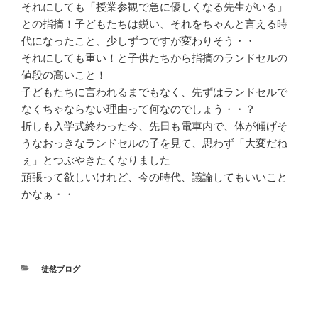
それにしても「授業参観で急に優しくなる先生がいる」
との指摘！子どもたちは鋭い、それをちゃんと言える時
代になったこと、少しずつですが変わりそう・・
それにしても重い！と子供たちから指摘のランドセルの
値段の高いこと！
子どもたちに言われるまでもなく、先ずはランドセルで
なくちゃならない理由って何なのでしょう・・？
折しも入学式終わった今、先日も電車内で、体が傾げそ
うなおっきなランドセルの子を見て、思わず「大変だね
ぇ」とつぶやきたくなりました
頑張って欲しいけれど、今の時代、議論してもいいこと
かなぁ・・
カ
徒然ブログ
テ
ゴ
リ