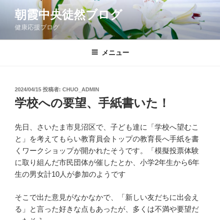
コ
朝霞中央徒然ブログ
ン
健康応援ブログ
テ
ン
ツ
メニュー
へ
ス
キ
投
2024/04/15
投稿者:
CHUO_ADMIN
稿
ッ
学校への要望、手紙書いた！
日:
プ
先日、さいたま市見沼区で、子ども達に「学校へ望むこ
と」を考えてもらい教育員会トップの教育長へ手紙を書
くワークショップが開かれたそうです。「模擬投票体験
に取り組んだ市民団体が催したとか、小学2年生から6年
生の男女計10人が参加のようです
そこで出た意見がなかなかで、「新しい友だちに出会え
る」と言った好きな点もあったが、多くは不満や要望だ