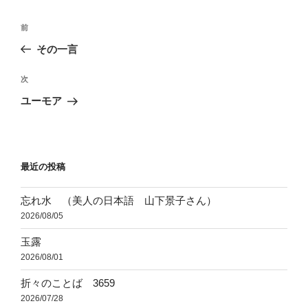
ー
投
前
前
稿
の
その一言
ナ
投
ビ
稿
次
次
ゲ
の
ユーモア
投
ー
稿
シ
ョ
最近の投稿
ン
忘れ水 （美人の日本語 山下景子さん）
2026/08/05
玉露
2026/08/01
折々のことば 3659
2026/07/28