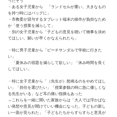
ったそう
・ある女子児童から 「ランドセルが重い。大きなもの
を持つ時にはバッグに」
・市教委が貸与するタブレット端末の操作が負担なため
か「使う授業を減らして」
・別の女子児童から「子どもの意見を聴いて物事を決め
てほしい。願いが早くかなえられたら」
・特に男子児童から「ビーチサンダルで学校に行きた
い」
「夏休みの宿題を減らして欲しい」「休み時間を長く
してほしい」
・特に女子児童から「（先生が）怒鳴るのをやめてほし
い」「担任を選びたい」「授業参観の時に急に優しくな
る先生がいる」など耳の痛い指摘もあった
→これらを一緒に聞いた家族からは「大人では浮かばな
い発想や意見が聞けていい機会になった。子どもの新し
い一面が見られた」「子どもたちからすらすらと意見が