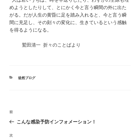
めようとしたりして、とにかく今と言う瞬間の外に出た
がる。だが人生の黄昏に足を踏み入れると、今と言う瞬
間に充足し、その刻々の変化に、生きているという感触
を得るようになる。
鷲田清一 折々のことばより
カ
徒然ブログ
テ
ゴ
リ
ー
投
前
前
稿
の
こんな感染予防インフォメーション！
ナ
投
ビ
稿
次
次