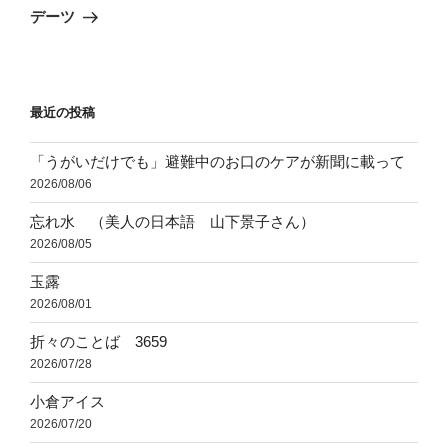
ゲ
の
デーツ
投
ー
稿
シ
ョ
最近の投稿
ン
「うがいだけでも」避難中のお口のケアが新聞に載って
2026/08/06
忘れ水 （美人の日本語 山下景子さん）
2026/08/05
玉露
2026/08/01
折々のことば 3659
2026/07/28
小倉アイス
2026/07/20