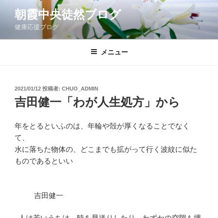
コ
朝霞中央徒然ブログ
ン
健康応援ブログ
テ
ン
ツ
メニュー
へ
ス
キ
投
2021/01/12
投稿者:
CHUO_ADMIN
稿
ッ
吉田健一「わが人生処方」から
日:
プ
年をとるといふのは、年輪や殻が厚くなることでなく
て、
水に落ちた物体の、どこまでも拡がって行く波紋に似た
ものであるといい
吉田健一
人は若いうちは、時を早送りしたり、わずかの空隙も埋