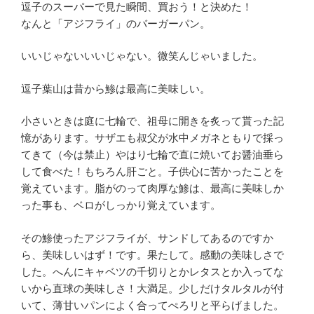
逗子のスーパーで見た瞬間、買おう！と決めた！
なんと「アジフライ」のバーガーパン。
いいじゃないいいじゃない。微笑んじゃいました。
逗子葉山は昔から鯵は最高に美味しい。
小さいときは庭に七輪で、祖母に開きを炙って貰った記
憶があります。サザエも叔父が水中メガネともりで採っ
てきて（今は禁止）やはり七輪で直に焼いてお醤油垂ら
して食べた！もちろん肝ごと。子供心に苦かったことを
覚えています。脂がのって肉厚な鯵は、最高に美味しか
った事も、ベロがしっかり覚えています。
その鯵使ったアジフライが、サンドしてあるのですか
ら、美味しいはず！です。果たして。感動の美味しさで
した。へんにキャベツの千切りとかレタスとか入ってな
いから直球の美味しさ！大満足。少しだけタルタルが付
いて、薄甘いパンによく合ってぺろリと平らげました。