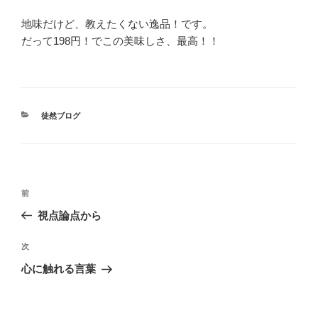
地味だけど、教えたくない逸品！です。
だって198円！でこの美味しさ、最高！！
カ
徒然ブログ
テ
ゴ
リ
ー
投
前
前
稿
の
視点論点から
ナ
投
ビ
稿
次
次
ゲ
の
心に触れる言葉
投
ー
稿
シ