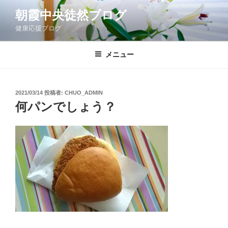
コ
朝霞中央徒然ブログ
ン
健康応援ブログ
テ
ン
ツ
メニュー
へ
ス
キ
投
2021/03/14
投稿者:
CHUO_ADMIN
稿
ッ
何パンでしょう？
日:
プ