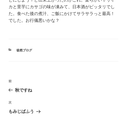
カと里芋にカサゴの味が凍みて、日本酒がピッタリでし
た。食べた後の煮汁、ご飯にかけてサラサラっと最高！
でした。お行儀悪いかな？
カ
徒然ブログ
テ
ゴ
リ
ー
投
前
前
稿
の
秋ですね
ナ
投
ビ
稿
次
次
ゲ
の
もみじばふう
投
ー
稿
シ