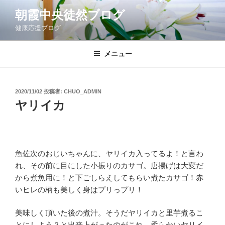
コ
朝霞中央徒然ブログ
ン
健康応援ブログ
テ
ン
ツ
メニュー
へ
ス
キ
投
2020/11/02
投稿者:
CHUO_ADMIN
稿
ッ
ヤリイカ
日:
プ
魚佐次のおじいちゃんに、ヤリイカ入ってるよ！と言わ
れ、その前に目にした小振りのカサゴ。唐揚げは大変だ
から煮魚用に！と下ごしらえしてもらい煮たカサゴ！赤
いヒレの柄も美しく身はプリっプリ！
美味しく頂いた後の煮汁。そうだヤリイカと里芋煮るこ
とにしよう？と出来上がったのがこれ。柔らかいヤリイ