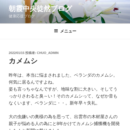
コ
朝霞中央徒然ブログ
ン
健康応援ブログ
テ
ン
ツ
メニュー
へ
ス
キ
投
2022/01/15
投稿者:
CHUO_ADMIN
稿
ッ
カメムシ
日:
プ
昨年は、本当に悩まされました、ベランダのカメムシ。
何気に居るんですよね。
姿も言っちゃなんですが、地味な割に大きい。そしてう
っかりさわると臭～い！そのカメムシって、なぜか音も
なくいます、ベランダに・・。新年早々失礼。
大の虫嫌いの奥様の為を思って、出雲市の木材屋さんの
親子が悩める人の為にと8年かけてカメムシ捕獲機を開発