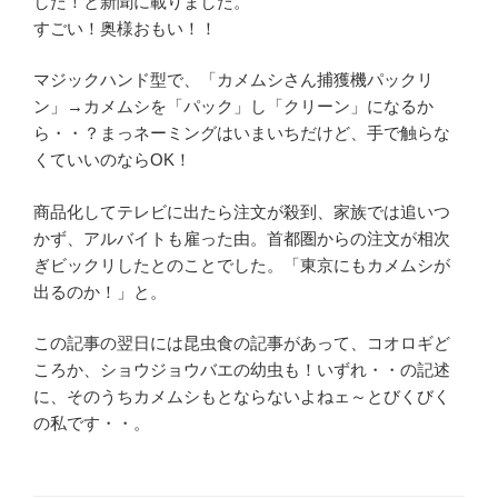
した！と新聞に載りました。
すごい！奥様おもい！！
マジックハンド型で、「カメムシさん捕獲機パックリ
ン」→カメムシを「パック」し「クリーン」になるか
ら・・？まっネーミングはいまいちだけど、手で触らな
くていいのならOK！
商品化してテレビに出たら注文が殺到、家族では追いつ
かず、アルバイトも雇った由。首都圏からの注文が相次
ぎビックリしたとのことでした。「東京にもカメムシが
出るのか！」と。
この記事の翌日には昆虫食の記事があって、コオロギど
ころか、ショウジョウバエの幼虫も！いずれ・・の記述
に、そのうちカメムシもとならないよねェ～とびくびく
の私です・・。