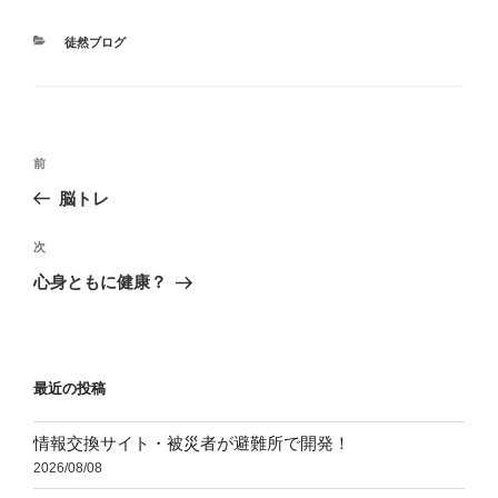
カ
徒然ブログ
テ
ゴ
リ
ー
投
前
前
稿
の
脳トレ
ナ
投
ビ
稿
次
次
ゲ
の
心身ともに健康？
投
ー
稿
シ
ョ
最近の投稿
ン
情報交換サイト・被災者が避難所で開発！
2026/08/08