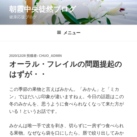
コ
朝霞中央徒然ブログ
ン
健康応援ブログ
テ
ン
ツ
メニュー
へ
ス
キ
投
2020/12/28
投稿者:
CHUO_ADMIN
稿
ッ
オーラル・フレイルの問題提起の
日:
プ
はずが・・
この季節の果物と言えばみかん。「みかん」と「ミカ
ン」ではだいぶ印象が違いますねぇ。今日の話題はこの
冬のみかんを、思うように食べられなくなって来た方が
いる！というお話です。
みかんは唯一手で皮を剥き、切らずに一房ずつ食べられ
る果物。なぜなら袋を口にしたら、唇で絞り出してみか