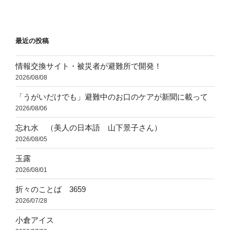
投
ー
稿
シ
ョ
最近の投稿
ン
情報交換サイト・被災者が避難所で開発！
2026/08/08
「うがいだけでも」避難中のお口のケアが新聞に載って
2026/08/06
忘れ水 （美人の日本語 山下景子さん）
2026/08/05
玉露
2026/08/01
折々のことば 3659
2026/07/28
小倉アイス