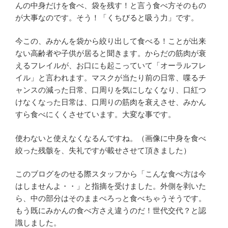
んの中身だけを食べ、袋を残す！と言う食べ方そのもの
が大事なのです。そう！「くちびると吸う力」です。
今この、みかんを袋から絞り出して食べる！ことが出来
ない高齢者や子供が居ると聞きます。からだの筋肉が衰
えるフレイルが、お口にも起こっていて「オーラルフレ
イル」と言われます。マスクが当たり前の日常、喋るチ
ャンスの減った日常、口周りを気にしなくなり、口紅つ
けなくなった日常は、口周りの筋肉を衰えさせ、みかん
すら食べにくくさせています。大変な事です。
使わないと使えなくなるんですね。（画像に中身を食べ
絞った残骸を、失礼ですが載せさせて頂きました）
このブログをのせる際スタッフから「こんな食べ方は今
はしませんよ・・」と指摘を受けました。外側を剥いた
ら、中の部分はそのままぺろっと食べちゃうそうです。
もう既にみかんの食べ方さえ違うのだ！世代交代？と認
識しました。