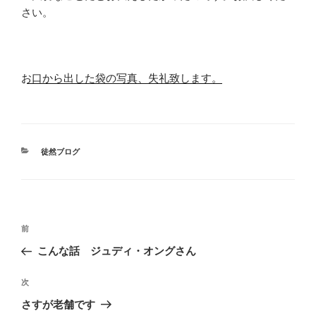
さい。
お口から出した袋の写真、失礼致します。
カ
徒然ブログ
テ
ゴ
リ
ー
投
前
前
稿
の
こんな話 ジュディ・オングさん
ナ
投
ビ
稿
次
次
ゲ
の
さすが老舗です