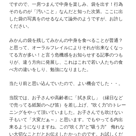
ですので、一房つまんで中身を楽しみ、袋を出す！行為
そのものが「汚いこと」なんだと知った次第。ここに出
した袋の写真をのせるなんて論外のようですが、お許し
ください。
みかんの袋を残してみかんの中身を食べることが普通？
と思って、オーラルフレイルによりそれが出来なくなっ
てる方が多い！と言う危機感をお知らせする記事のつも
りが、違う方向に発展し、これはこれで若い人たちの食
べ方の違いをしり、勉強になりました。
当たり前と思い込んでいたので、よい機会でした・・。
当院では、お子さんや高齢者に「拭き戻し」（縁日など
で売ってる紙製のへび笛）を差し上げ、”吹く力”のトレー
ニングをやって頂いていました。お子さんでも吹けない
子もいて「大変だぁ～」と思います。でもやってる内出
来るようになりますね。この”吹く力”と”吸う力” 侮れな
い大切なことだとお伝えしたかったのです。お試しくだ