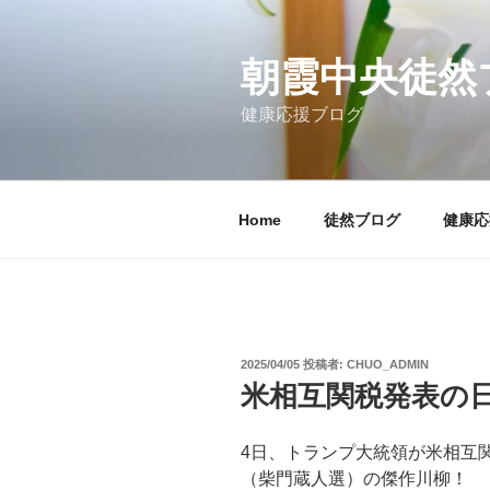
コ
ン
テ
朝霞中央徒然
ン
健康応援ブログ
ツ
へ
ス
キ
Home
徒然ブログ
健康応
ッ
プ
投
2025/04/05
投稿者:
CHUO_ADMIN
稿
米相互関税発表の
日:
4日、トランプ大統領が米相互
（柴門蔵人選）の傑作川柳！