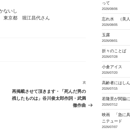
って
2026/08/06
かないし
江昌代さん
忘れ水 （美
2026/08/05
玉露
2026/08/01
折々のことば 3
2026/07/28
小倉アイス
2026/07/20
高齢者にはし
次
次
2026/07/15
の
再掲載させて頂きます・「死んだ男の
投
残したものは」谷川俊太郎作詞・武満
若隆景が関脇
稿
2026/07/12
徹作曲
映画 「急に具
ニテュード
2026/07/07