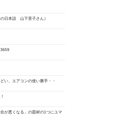
人の日本語 山下景子さん）
659
んどい、エアコンの使い勝手・・
に！
合が悪くなる」の題材の1つにユマ