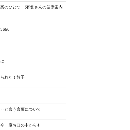
案のひとつ・(有働さんの健康案内
656
陽に
切られた！餃子
り‥と言う言葉について
、今一度お口の中からも・・