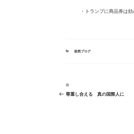
・トランプに商品券は効
東京都 堀
カ
徒然ブログ
テ
ゴ
リ
ー
投
前
前
稿
の
尊重し合える 真の国際人に
投
ナ
稿
ビ
ゲ