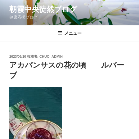
コ
朝霞中央徒然ブログ
ン
健康応援ブログ
テ
ン
ツ
メニュー
へ
ス
キ
投
2023/06/10
投稿者:
CHUO_ADMIN
稿
ッ
アカパンサスの花の頃 ルバー
日:
プ
ブ