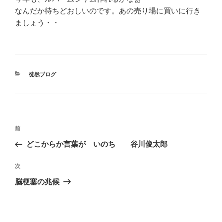
なんだか待ちどおしいのです。あの売り場に買いに行き
ましょう・・
カ
徒然ブログ
テ
ゴ
リ
ー
投
前
前
稿
の
どこからか言葉が いのち 谷川俊太郎
ナ
投
ビ
稿
次
次
ゲ
の
脳梗塞の兆候
投
ー
稿
シ
ョ