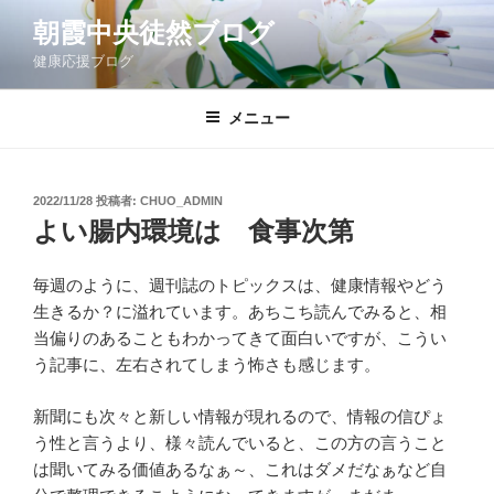
コ
朝霞中央徒然ブログ
ン
健康応援ブログ
テ
ン
ツ
メニュー
へ
ス
キ
投
2022/11/28
投稿者:
CHUO_ADMIN
稿
ッ
よい腸内環境は 食事次第
日:
プ
毎週のように、週刊誌のトピックスは、健康情報やどう
生きるか？に溢れています。あちこち読んでみると、相
当偏りのあることもわかってきて面白いですが、こうい
う記事に、左右されてしまう怖さも感じます。
新聞にも次々と新しい情報が現れるので、情報の信ぴょ
う性と言うより、様々読んでいると、この方の言うこと
は聞いてみる価値あるなぁ～、これはダメだなぁなど自