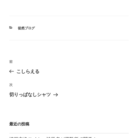
カ
徒然ブログ
テ
ゴ
リ
ー
投
前
前
稿
の
こしらえる
ナ
投
ビ
稿
次
次
ゲ
の
切りっぱなしシャツ
投
ー
稿
シ
ョ
最近の投稿
ン