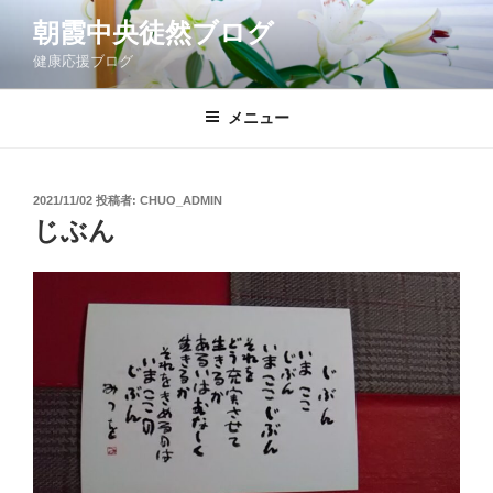
コ
朝霞中央徒然ブログ
ン
健康応援ブログ
テ
ン
ツ
メニュー
へ
ス
キ
投
2021/11/02
投稿者:
CHUO_ADMIN
稿
ッ
じぶん
日:
プ