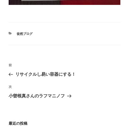
カ
徒然ブログ
テ
ゴ
リ
ー
投
前
前
稿
の
リサイクルし易い容器にする！
ナ
投
ビ
稿
次
次
ゲ
の
小曽根真さんのラフマニノフ
投
ー
稿
シ
ョ
最近の投稿
ン