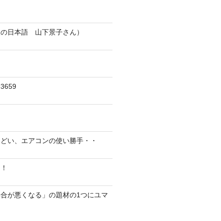
人の日本語 山下景子さん）
659
んどい、エアコンの使い勝手・・
に！
合が悪くなる」の題材の1つにユマ