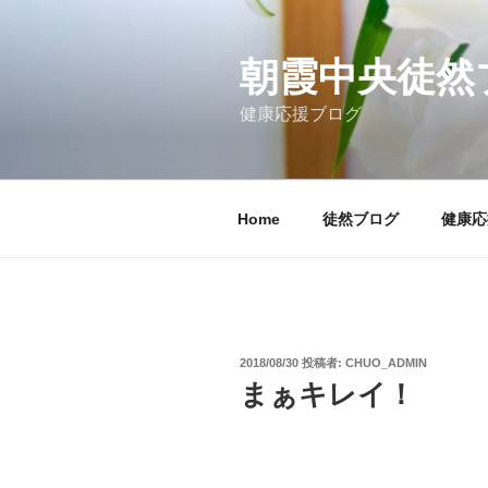
コ
ン
テ
朝霞中央徒然
ン
健康応援ブログ
ツ
へ
ス
キ
Home
徒然ブログ
健康応
ッ
プ
投
2018/08/30
投稿者:
CHUO_ADMIN
稿
まぁキレイ！
日: