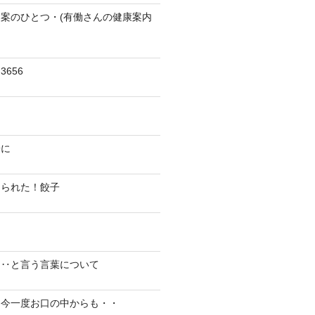
案のひとつ・(有働さんの健康案内
656
陽に
切られた！餃子
り‥と言う言葉について
、今一度お口の中からも・・