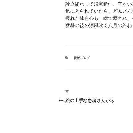
診療終わって帰宅途中、空がい
気にとられていたら、どんどん
疲れた体も心も一瞬で癒され、
猛暑の後の涼風吹く八月の終わ
カ
徒然ブログ
テ
ゴ
リ
ー
投
前
前
稿
の
絵の上手な患者さんから
投
ナ
稿
ビ
ゲ