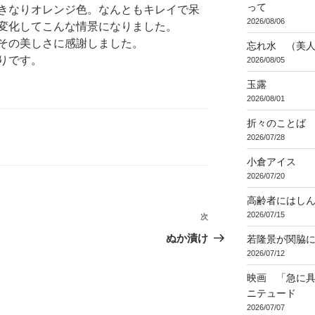
って
きなりオレンジ色。なんともキレイで呆
2026/08/06
変化してこんな情景になりました。
その美しさに感謝しました。
忘れ水 （美
りです。
2026/08/05
玉露
2026/08/01
折々のことば 3
2026/07/28
小倉アイス
2026/07/20
高齢者にはし
2026/07/15
次
次
の
ぬか漬け
若隆景が関脇
投
2026/07/12
稿
映画 「急に具
ニテュード
2026/07/07