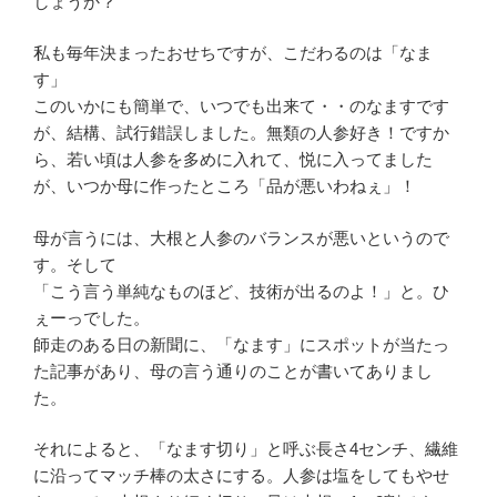
しょうか？
私も毎年決まったおせちですが、こだわるのは「なま
す」
このいかにも簡単で、いつでも出来て・・のなますです
が、結構、試行錯誤しました。無類の人参好き！ですか
ら、若い頃は人参を多めに入れて、悦に入ってました
が、いつか母に作ったところ「品が悪いわねぇ」！
母が言うには、大根と人参のバランスが悪いというので
す。そして
「こう言う単純なものほど、技術が出るのよ！」と。ひ
ぇーっでした。
師走のある日の新聞に、「なます」にスポットが当たっ
た記事があり、母の言う通りのことが書いてありまし
た。
それによると、「なます切り」と呼ぶ長さ4センチ、繊維
に沿ってマッチ棒の太さにする。人参は塩をしてもやせ