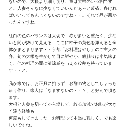
ないので、大根より細く切り、量は大根の1～2割です
と。人参そんなに少なくていいんだぁ～と反省。多けれ
ばいいってもんじゃないのですね・・。それで品が悪か
ったんですね。
紅白の色のバランスは大切で、赤が多いと重たく、少な
いと間が抜けて見える、ここに柚子の黄色を添えると全
体がまとまります・・京都「お料理はやし」のご主人の
弁。旬の大根を生かして目に鮮やか、歯触りは小気味よ
く、他の料理の間に清涼感を与える役割を持っていま
す・・と。
我が家では、お正月に拘らず、お酢の物としてしょっち
ゅう作り、家人は「なますないの・・？」と好んで頂き
ます。
大根と人参を切ってから塩して、絞る加減でお味が大き
く違う経験も
何度もしてきました。お料理って本当に難しく、でも楽
しいですね。