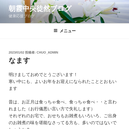
コ
朝霞中央徒然ブログ
ン
健康応援ブログ
テ
ン
ツ
メニュー
へ
ス
キ
投
2023/01/02
投稿者:
CHUO_ADMIN
稿
ッ
なます
日:
プ
明けましておめでとうございます！
寒い中にも、よいお年をお迎えになられたこととおもい
ます
昔は、お正月は食っちゃ食べ、食っちゃ食べ・・と言わ
れました（お行儀悪い言い方で失礼します）
それぞれのお宅で、おせちもお雑煮もいろいろ、ご出身
のお雑煮の味を堪能なさってる方も、多いのではないで