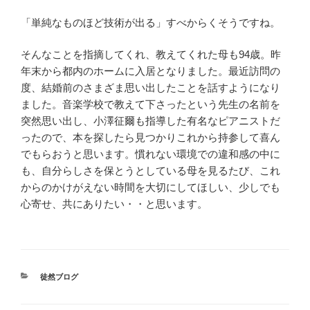
「単純なものほど技術が出る」すべからくそうですね。
そんなことを指摘してくれ、教えてくれた母も94歳。昨
年末から都内のホームに入居となりました。最近訪問の
度、結婚前のさまざま思い出したことを話すようになり
ました。音楽学校で教えて下さったという先生の名前を
突然思い出し、小澤征爾も指導した有名なピアニストだ
ったので、本を探したら見つかりこれから持参して喜ん
でもらおうと思います。慣れない環境での違和感の中に
も、自分らしさを保とうとしている母を見るたび、これ
からのかけがえない時間を大切にしてほしい、少しでも
心寄せ、共にありたい・・と思います。
カ
徒然ブログ
テ
ゴ