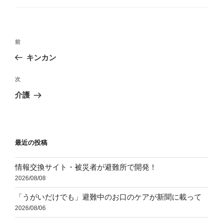
ゴ
リ
ー
投
前
前
稿
の
キンカン
ナ
投
ビ
稿
次
次
ゲ
の
介護
投
ー
稿
シ
ョ
最近の投稿
ン
情報交換サイト・被災者が避難所で開発！
2026/08/08
「うがいだけでも」避難中のお口のケアが新聞に載って
2026/08/06