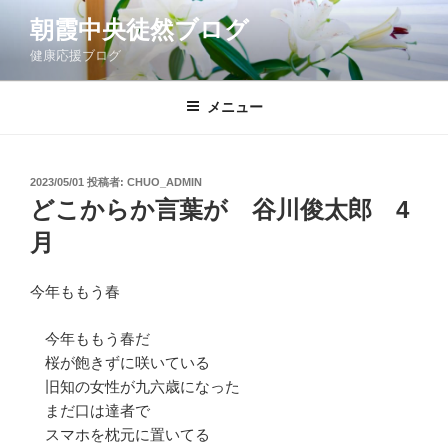
コ
朝霞中央徒然ブログ
ン
健康応援ブログ
テ
ン
ツ
メニュー
へ
ス
キ
投
2023/05/01
投稿者:
CHUO_ADMIN
稿
ッ
どこからか言葉が 谷川俊太郎 4
日:
プ
月
今年ももう春
今年ももう春だ
桜が飽きずに咲いている
旧知の女性が九六歳になった
まだ口は達者で
スマホを枕元に置いてる