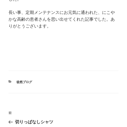
長い事、定期メンテナンスにお元気に通われた、にこや
かな高齢の患者さんを思い出せてくれた記事でした。あ
りがとうございます。
カ
徒然ブログ
テ
ゴ
リ
ー
投
前
前
稿
の
切りっぱなしシャツ
ナ
投