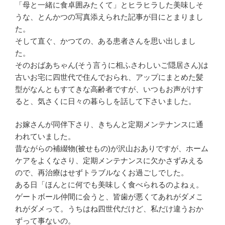
「母と一緒に食卓囲みたくて」とヒラヒラした美味しそ
うな、とんかつの写真添えられた記事が目にとまりまし
た。
そして直ぐ、かつての、ある患者さんを思い出しまし
た。
そのおばあちゃん(そう言うに相ふさわしいご隠居さん)は
古いお宅に四世代で住んでおられ、アップにまとめた髪
型がなんともすてきな高齢者ですが、いつもお声がけす
ると、気さくに日々の暮らしを話して下さいました。
お嫁さんが同伴下さり、きちんと定期メンテナンスに通
われていました。
昔ながらの補綴物(被せもの)が沢山おありですが、ホーム
ケアをよくなさり、定期メンテナンスに欠かさずみえる
ので、再治療はせずトラブルなくお過ごしでした。
ある日「ほんとに何でも美味しく食べられるのよねぇ。
ゲートボール仲間に会うと、皆歯が悪くてあれがダメこ
れがダメって。うちはね四世代だけど、私だけ違うおか
ずって事ないの。