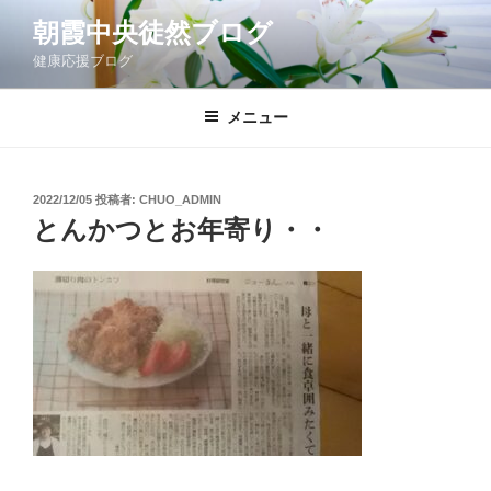
コ
朝霞中央徒然ブログ
ン
健康応援ブログ
テ
ン
ツ
メニュー
へ
ス
キ
投
2022/12/05
投稿者:
CHUO_ADMIN
稿
ッ
とんかつとお年寄り・・
日:
プ