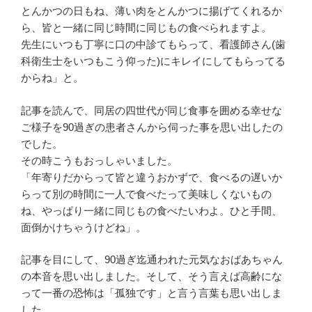
とんかつの日もね、薄い肉をとんかつに揚げてくれるか
ら、皆と一緒に同じ時間に同じもの食べられますよ。
先生にいつも丁寧に口の中診てもらって、看護師さん(歯
科衛生士をいつもこう仰った)にキレイにしてもらってる
からね」と。
記事を読んで、同居の四世代が同じ食事を囲める幸せな
ご様子を90過ぎの患者さんから伺った事を思い出したの
でした。
その時こうもおっしゃいました。
「年寄りだからって皆と違うおかずで、食べるの遅いか
らって別の時間に一人で食べたって美味しくないもの
ね、やっぱり一緒に同じもの食べたいわよ。ひと手間、
面倒かけちゃうけどね」。
記事を目にして、90過ぎ迄通われた元気なおばあちゃん
の本音を思い出しました。そして、そう言えば高齢にな
って一番の恐怖は「孤独です」と言う言葉も思い出しま
した。