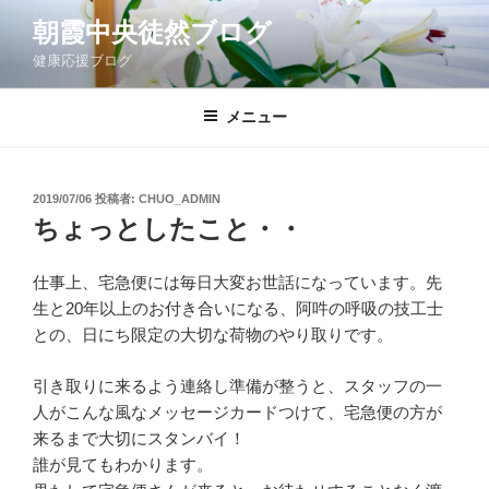
コ
朝霞中央徒然ブログ
ン
健康応援ブログ
テ
ン
ツ
メニュー
へ
ス
キ
投
2019/07/06
投稿者:
CHUO_ADMIN
稿
ッ
ちょっとしたこと・・
日:
プ
仕事上、宅急便には毎日大変お世話になっています。先
生と20年以上のお付き合いになる、阿吽の呼吸の技工士
との、日にち限定の大切な荷物のやり取りです。
引き取りに来るよう連絡し準備が整うと、スタッフの一
人がこんな風なメッセージカードつけて、宅急便の方が
来るまで大切にスタンバイ！
誰が見てもわかります。