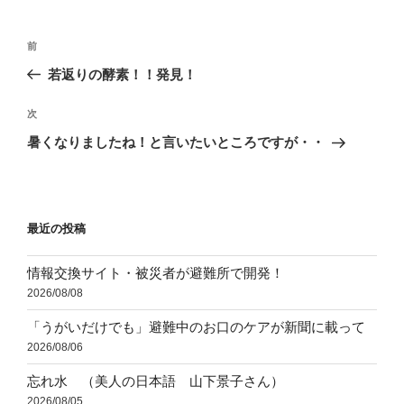
ー
投
前
前
稿
の
若返りの酵素！！発見！
ナ
投
ビ
稿
次
次
ゲ
の
暑くなりましたね！と言いたいところですが・・
投
ー
稿
シ
ョ
最近の投稿
ン
情報交換サイト・被災者が避難所で開発！
2026/08/08
「うがいだけでも」避難中のお口のケアが新聞に載って
2026/08/06
忘れ水 （美人の日本語 山下景子さん）
2026/08/05