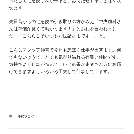
果たして宅急便さんが来ると、お待たせすることなく渡
せます。
先日昔からの宅急便の引き取りの方がみえ「中央歯科さ
んは準備が良くて助かります！」とお礼を言われまし
た。「こちらこそいつもお世話さまです！」と。
こんなスタッフ仲間で今日も恙無く仕事が出来ます。何
でもないようで、とても気配り溢れる有難い仲間です。
気持ちよく仕事が進んで、いい結果が患者さん方にお届
けできますよういろいろ工夫して仕事しています。
カ
徒然ブログ
テ
ゴ
リ