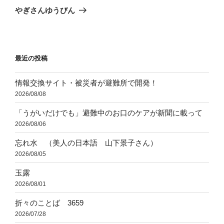
ゲ
の
やぎさんゆうびん
投
ー
稿
シ
ョ
最近の投稿
ン
情報交換サイト・被災者が避難所で開発！
2026/08/08
「うがいだけでも」避難中のお口のケアが新聞に載って
2026/08/06
忘れ水 （美人の日本語 山下景子さん）
2026/08/05
玉露
2026/08/01
折々のことば 3659
2026/07/28