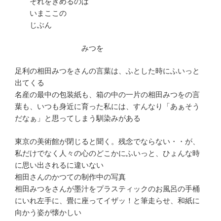
それをきめるのは
いまここの
じぶん
みつを
足利の相田みつをさんの言葉は、ふとした時にふいっと
出てくる
名産の最中の包装紙も、箱の中の一片の相田みつをの言
葉も、いつも身近に育った私には、すんなり「あぁそう
だなぁ」と思ってしまう馴染みがある
東京の美術館が閉じると聞く。残念でならない・・が、
私だけでなく人々の心のどこかにふいっと、ひょんな時
に思い出されるに違いない
相田さんのかつての制作中の写真
相田みつをさんが墨汁をプラスティックのお風呂の手桶
にいれ左手に、畳に座ってイザッ！と筆走らせ、和紙に
向かう姿が懐かしい