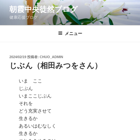
コ
朝霞中央徒然ブログ
ン
健康応援ブログ
テ
ン
ツ
メニュー
へ
ス
キ
投
2024/02/19
投稿者:
CHUO_ADMIN
稿
ッ
じぶん（相田みつをさん）
日:
プ
いま ここ
じぶん
いまここじぶん
それを
どう充実させて
生きるか
あるいはむなしく
生きるか