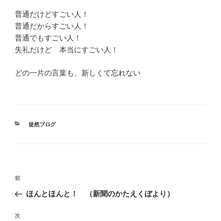
普通だけどすごい人！
普通だからすごい人！
普通でもすごい人！
失礼だけど 本当にすごい人！
どの一片の言葉も、新しくて忘れない
カ
徒然ブログ
テ
ゴ
リ
ー
投
前
前
稿
の
ほんとほんと！ （新聞のかたえくぼより）
ナ
投
ビ
稿
次
次