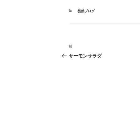
カ
徒然ブログ
テ
ゴ
リ
ー
投
前
前
稿
の
サーモンサラダ
投
ナ
稿
ビ
ゲ
ー
シ
ョ
ン