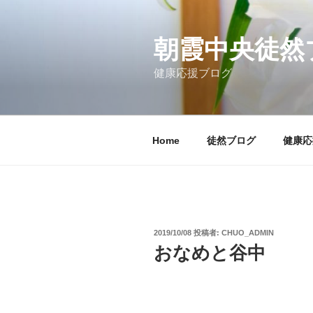
コ
ン
テ
朝霞中央徒然
ン
健康応援ブログ
ツ
へ
ス
キ
Home
徒然ブログ
健康応
ッ
プ
投
2019/10/08
投稿者:
CHUO_ADMIN
稿
おなめと谷中
日: