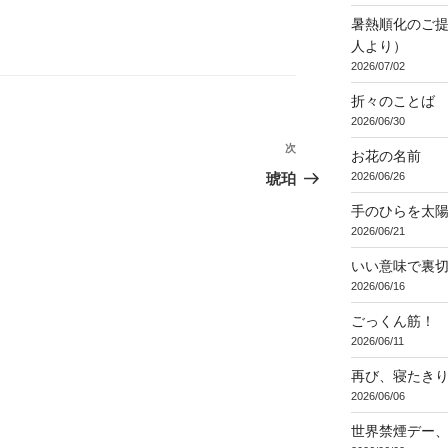
暑熱順化のご提
人より）
2026/07/02
折々のことば 3
2026/06/30
次
次
お花の名前
の
2026/06/26
琥珀
投
手のひらを太
稿
2026/06/21
いい意味で裏
2026/06/16
ごっくん筋！
2026/06/11
再び、寝たき
2026/06/06
世界禁煙デー