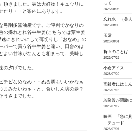
って
」頂きました。実は大好物！キュウリに
2026/08/06
せたり・・と案内にあります。
忘れ水 （美
な弓削多醤油産です。ご評判でかなりの
2026/08/05
舎の採れとれ谷中生姜(こちらでは葉生姜
玉露
、早速にきれいにして薄切りし「おなめ」の
2026/08/01
ーパーで買う谷中生姜と違い、田舎のは
折々のことば 3
どよい甘味がなんとも相まって、美味し
2026/07/28
謝の夕げでした。
小倉アイス
2026/07/20
ビチビなめなめ・・ぬる燗もいいかなぁ
高齢者にはし
つまみたいわぁ～と、食いしん坊の夢？
2026/07/15
そうさまでした。
若隆景が関脇
2026/07/12
映画 「急に具
ニテュード
2026/07/07