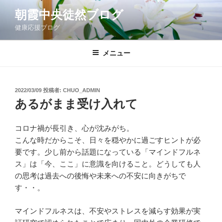
コ
朝霞中央徒然ブログ
ン
健康応援ブログ
テ
ン
ツ
メニュー
へ
ス
キ
投
2022/03/09
投稿者:
CHUO_ADMIN
稿
ッ
あるがまま受け入れて
日:
プ
コロナ禍が長引き、心が沈みがち。
こんな時だからこそ、日々を穏やかに過ごすヒントが必
要です。少し前から話題になっている「マインドフルネ
ス」は「今、ここ」に意識を向けること。どうしても人
の思考は過去への後悔や未来への不安に向きがちで
す・・。
マインドフルネスは、不安やストレスを減らす効果が実