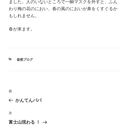
ました。人のいないところで一瞬マスクを外すと、ふん
わり梅の花のにおい、春の風のにおいが鼻をくすぐるか
もしれません。
春が来ます。
カ
徒然ブログ
テ
ゴ
リ
ー
投
前
前
稿
の
かんてんパパ
ナ
投
ビ
稿
次
次
ゲ
の
富士山現わる ！
投
ー