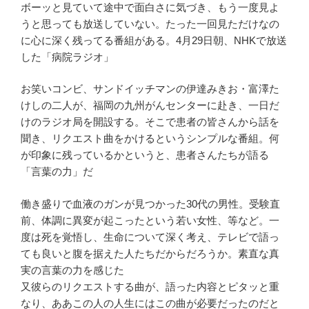
ボーッと見ていて途中で面白さに気づき、もう一度見よ
うと思っても放送していない。たった一回見ただけなの
に心に深く残ってる番組がある。4月29日朝、NHKで放送
した「病院ラジオ」
お笑いコンビ、サンドイッチマンの伊達みきお・富澤た
けしの二人が、福岡の九州がんセンターに赴き、一日だ
けのラジオ局を開設する。そこで患者の皆さんから話を
聞き、リクエスト曲をかけるというシンプルな番組。何
が印象に残っているかというと、患者さんたちが語る
「言葉の力」だ
働き盛りで血液のガンが見つかった30代の男性。受験直
前、体調に異変が起こったという若い女性、等など。一
度は死を覚悟し、生命について深く考え、テレビで語っ
ても良いと腹を据えた人たちだからだろうか。素直な真
実の言葉の力を感じた
又彼らのリクエストする曲が、語った内容とピタッと重
なり、ああこの人の人生にはこの曲が必要だったのだと