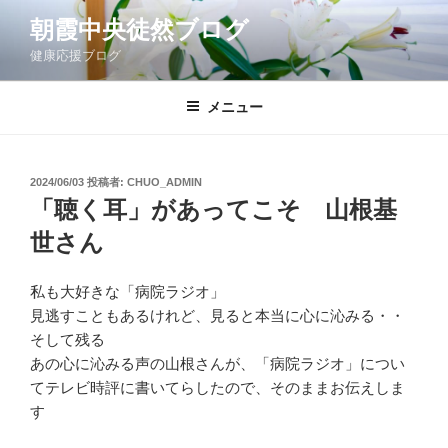
コ
朝霞中央徒然ブログ
ン
健康応援ブログ
テ
ン
ツ
メニュー
へ
ス
キ
投
2024/06/03
投稿者:
CHUO_ADMIN
稿
ッ
「聴く耳」があってこそ 山根基
日:
プ
世さん
私も大好きな「病院ラジオ」
見逃すこともあるけれど、見ると本当に心に沁みる・・
そして残る
あの心に沁みる声の山根さんが、「病院ラジオ」につい
てテレビ時評に書いてらしたので、そのままお伝えしま
す