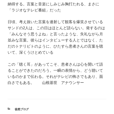
納得する。言葉と音楽にしみじみ胸打たれる、まさに
「ラジオなテレビ番組」だった
日頃、考え抜いた言葉を連射して観客を爆笑させている
サンドの2人は、この日はほとんど語らない。発するのは
「みんなそう思うよね」と言ったような、失礼ながら月
並みな言葉。彼らはインタビューする人とではなく、た
だのトナリビトのように、ひたすら患者さんの言葉を聴
いて、深くうけとめている
この「聴く耳」があってこそ、患者さんは心を開いて語
ることができたのだろう。一瞬の表情から、どう聴いて
いるのかまで伝わる。それがテレビの怖さでもあり、面
白さでもある。 山根基世 アナウンサー
カ
徒然ブログ
テ