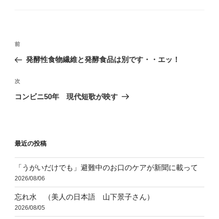
ゴ
リ
ー
投
前
前
稿
の
発酵性食物繊維と発酵食品は別です・・エッ！
ナ
投
ビ
稿
次
次
ゲ
の
コンビニ50年 現代短歌が映す
投
ー
稿
シ
ョ
最近の投稿
ン
「うがいだけでも」避難中のお口のケアが新聞に載って
2026/08/06
忘れ水 （美人の日本語 山下景子さん）
2026/08/05