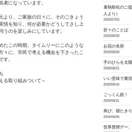
気者になっています。
暑熱順化のご提
人より）
元より、ご家族の日々に、そのごきょう
2026/07/02
実情を知り、何が必要かどうしてさし上
折々のことば 3
伺うのを楽しみにしています。
2026/06/30
めたこの時期、タイムリーにこのような
お花の名前
方々に、市民で考える機会を下さったこ
2026/06/26
です。
手のひらを太
2026/06/21
ち
いい意味で裏
える取り組みついて～
2026/06/16
ごっくん筋！
2026/06/11
再び、寝たき
2026/06/06
世界禁煙デー