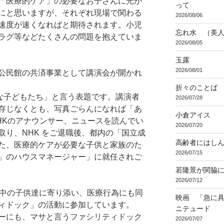
「医療的ケア」の必要なお子さんに光が
って
にと思いますが、それぞれ現場で関わる
2026/08/06
速度が速くなればと期待されます。小児
忘れ水 （美
ラグ等などたくさんの問題を抱えていま
2026/08/05
玉露
2026/08/01
公民館の共済事業として講演会が開かれ
折々のことば 3
要な子どもたち」と言う表題です。講演者
2026/07/28
存じなくとも、写真ごらんになれば「あ
小倉アイス
HKのアナウンサー、ニュースを読んでい
2026/07/20
取り、NHK をご退職後、都内の「国立成
高齢者にはし
た、医療的ケアが必要な子供と家族のた
2026/07/15
」のハウスマネージャー」に就任されご
若隆景が関脇
2026/07/12
院中の子供達に寄り添い、医療行為にも同
映画 「急に具
ィドック」の活動に参加しています。
ニテュード
ーにも、マサと言うファシリティドック
2026/07/07