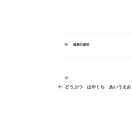
カ
健康応援団
テ
ゴ
リ
ー
投
前
前
稿
の
どうぶつ はやくち あいうえお
投
ナ
稿
ビ
ゲ
ー