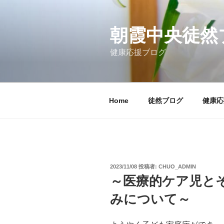
コ
ン
テ
朝霞中央徒然
ン
健康応援ブログ
ツ
へ
ス
キ
Home
徒然ブログ
健康応
ッ
プ
投
2023/11/08
投稿者:
CHUO_ADMIN
稿
～医療的ケア児と
日:
みについて～