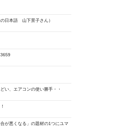
人の日本語 山下景子さん）
659
んどい、エアコンの使い勝手・・
に！
合が悪くなる」の題材の1つにユマ