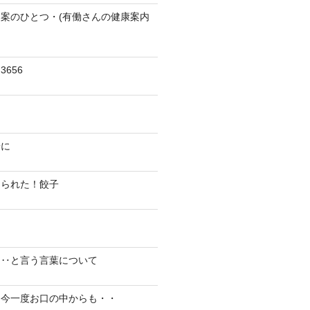
案のひとつ・(有働さんの健康案内
656
陽に
切られた！餃子
り‥と言う言葉について
、今一度お口の中からも・・