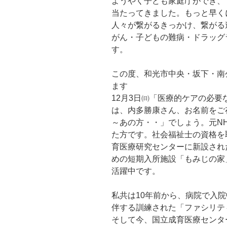
ようやく子ども家庭庁ができ、
当たってきました。もっと早く
人々が繋がるきっかけ、繋がる
がん・子どもの難病・ドラッグ
す。
この度、和光市中央・坂下・南
ます
12月3日㈰「医療的ケアの必
は、内多勝康さん、お名前をご
～あの方・・」でしょう。元N
た方です。社会福祉士の資格を
育医療研究センターに新設され
めの短期入所施設「もみじの家
活躍中です。
私共は10年前から、病院で入
伴する訓練された「ファシリテ
そして今、国立成育医療センタ