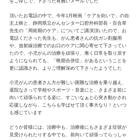
をご存じで、下さった有難いメールでした
頂いたお電話の中で、今年1月映画「ケアを紡いで」の自
主上映と、静岡県立がんセンター口腔外科部長・百合草
先生の「周術期のケア」についてご講演頂いたので、お
電話くださった先生も、がん患者さんの抗ガン剤服用
や、放射線治療でのお口のケアに関心寄せて下さってい
たので、小児がんの治療を頑張り、漸く日常を取り戻す
ようになられても、「晩期合併症」があるということを
更に認識され、よりご理解深めて下さったようでした
小児がんの患者さん方が難しい困難な治療を乗り越え、
退院なさって学校やスポーツ・音楽にと、さまざま前に
向いて頑張られてる姿に、すごいなぁと心突き動かされ
応援しながら、こちらも学ばせて頂く事大なり！といつ
も感じています
どうか皆様には、治療中も、治療後にもさまざま症状が
見受けられたりする中でも、前向いて頑張ってらっしゃ