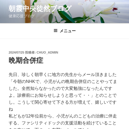
コ
朝霞中央徒然ブログ
ン
健康応援ブログ
テ
ン
ツ
メニュー
へ
ス
キ
投
2024/07/25
投稿者:
CHUO_ADMIN
稿
ッ
晩期合併症
日:
プ
先日、珍しく朝早くに地方の先生からメール頂きました
「今朝のNHKで、小児がんの晩期合併症のことやってま
した。全然知らなかったので大変勉強になったんです
よ。診療前にお知らせしようと思って・・」とのことで
し。こうして関心寄せて下さる方が増えて、嬉しいです
ね
私どもが12年位前から、小児がんのこどもの治療に伴走
する、ファシリティドックの支援活動を続けていること