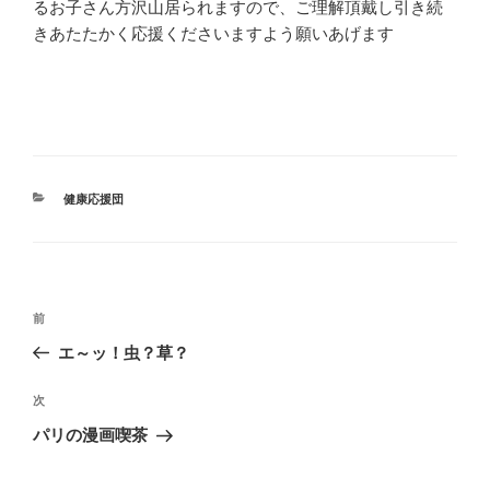
るお子さん方沢山居られますので、ご理解頂戴し引き続
きあたたかく応援くださいますよう願いあげます
カ
健康応援団
テ
ゴ
リ
ー
投
前
前
稿
の
エ～ッ！虫？草？
ナ
投
ビ
稿
次
次
ゲ
の
パリの漫画喫茶
投
ー
稿
シ