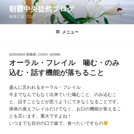
コ
朝霞中央徒然ブログ
ン
健康応援ブログ
テ
ン
ツ
メニュー
へ
ス
キ
投
2025/06/04
投稿者:
CHUO_ADMIN
稿
ッ
オーラル・フレイル 噛む・のみ
日:
プ
込む・話す機能が落ちること
盛んに言われるオーラル・フレイル
今までなんでもなく出来ていた噛むこと、のみ込むこ
と、話すことなどが思うようにできなくなることです。
身体の衰えフレイルだけでなく、お口の機能が衰えるこ
とを言います、重大ですよね！
いつまでも自分の口で歯で、食べたいですもの