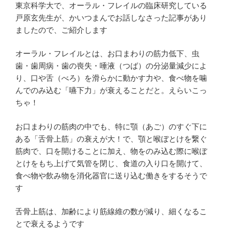
東京科学大で、オーラル・フレイルの臨床研究している
戸原玄先生が、かいつまんでお話しなさった記事があり
ましたので、ご紹介します
オーラル・フレイルとは、お口まわりの筋力低下、虫
歯・歯周病・歯の喪失・唾液（つば）の分泌量減少によ
り、口や舌（べろ）を滑らかに動かす力や、食べ物を噛
んでのみ込む「嚥下力」が衰えることだと。えらいこっ
ちゃ！
お口まわりの筋肉の中でも、特に顎（あご）のすぐ下に
ある「舌骨上筋」の衰えが大！で、顎と喉ぼとけを繋ぐ
筋肉で、口を開けることに加え、物をのみ込む際に喉ぼ
とけをもち上げて気管を閉じ、食道の入り口を開けて、
食べ物や飲み物を消化器官に送り込む働きをするそうで
す
舌骨上筋は、加齢により筋線維の数が減り、細くなるこ
とで衰えるようです