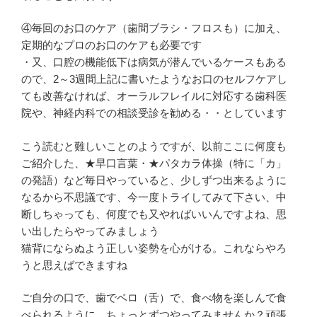
④毎回のお口のケア（歯間ブラシ・フロスも）に加え、
定期的なプロのお口のケアも必要です
・又、口腔の機能低下は病気が潜んでいるケースもある
ので、2～3週間上記に書いたようなお口のセルフケアし
ても改善なければ、オーラルフレイルに対応する歯科医
院や、神経内科での相談受診を勧める・・としています
こう読むと難しいことのようですが、以前ここに何度も
ご紹介した、★早口言葉・★パタカラ体操（特に「カ」
の発語）など毎日やっていると、少しずつ出来るように
なるから不思議です、今一度トライしてみて下さい、中
断しちゃっても、何度でも又やればいいんですよね、思
い出したらやってみましょう
猫背にならぬよう正しい姿勢を心がける。これならやろ
うと思えばできますね
ご自分の口で、歯でベロ（舌）で、食べ物を楽しんで食
べられるように、ちょっとずつやってみませんか？頑張