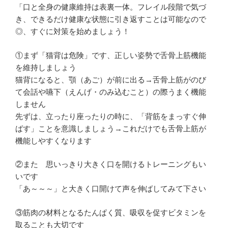
「口と全身の健康維持は表裏一体。フレイル段階で気づ
き、できるだけ健康な状態に引き返すことは可能なので
◎、すぐに対策を始めましょう！
①まず「猫背は危険」です、正しい姿勢で舌骨上筋機能
を維持しましょう
猫背になると、顎（あご）が前に出る→舌骨上筋がのび
て会話や嚥下（えんげ・のみ込むこと）の際うまく機能
しません
先ずは、立ったり座ったりの時に、「背筋をまっすぐ伸
ばす」ことを意識しましょう→これだけでも舌骨上筋が
機能しやすくなります
②また 思いっきり大きく口を開けるトレーニングもい
いです
「あ～～～」と大きく口開けて声を伸ばしてみて下さい
③筋肉の材料となるたんぱく質、吸収を促すビタミンを
取ることも大切です