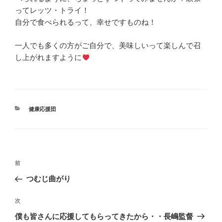
ってレッツ・トライ！
自分で食べられるって、幸せですものね！
一人でも多くの方がご自分で、美味しいって楽しんで召
し上がれますように
カ
健康応援団
テ
ゴ
リ
ー
投
前
前
稿
の
つむじ曲がり
ナ
投
ビ
稿
次
次
ゲ
の
僕も皆さんに応援してもらってきたから・・長嶋監督