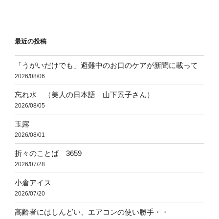
投
ー
稿
シ
ョ
最近の投稿
ン
「うがいだけでも」避難中のお口のケアが新聞に載って
2026/08/06
忘れ水 （美人の日本語 山下景子さん）
2026/08/05
玉露
2026/08/01
折々のことば 3659
2026/07/28
小倉アイス
2026/07/20
高齢者にはしんどい、エアコンの使い勝手・・