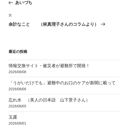
の
あいづち
ナ
投
ビ
稿
次
次
ゲ
の
余計なこと （林真理子さんのコラムより）
投
ー
稿
シ
ョ
最近の投稿
ン
情報交換サイト・被災者が避難所で開発！
2026/08/08
「うがいだけでも」避難中のお口のケアが新聞に載って
2026/08/06
忘れ水 （美人の日本語 山下景子さん）
2026/08/05
玉露
2026/08/01