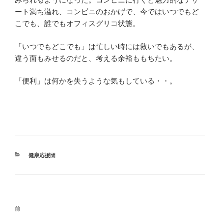
ート満ち溢れ、コンビニのおかげで、今ではいつでもど
こでも、誰でもオフィスグリコ状態。
「いつでもどこでも」は忙しい時には救いでもあるが、
違う面もみせるのだと、考える余裕ももちたい。
「便利」は何かを失うような気もしている・・。
カ
健康応援団
テ
ゴ
リ
ー
投
前
前
稿