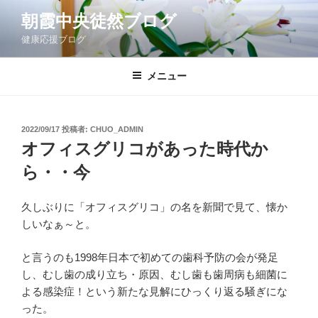
コ
朝霞中央徒然ブログ
ン
健康応援ブログ
テ
ン
ツ
メニュー
へ
ス
キ
投
2022/09/17
投稿者:
CHUO_ADMIN
稿
ッ
オフィスグリコがあった時代か
日:
プ
ら・・今
久しぶりに「オフィスグリコ」の名を新聞で見て、懐か
しいなぁ～と。
と言うのも1998年日本で初めての歯科予防の会が発足
し、むし歯の成り立ち・原因、むし歯も歯周病も細菌に
よる感染症！という新たな見解にひっくり返る騒ぎにな
った。