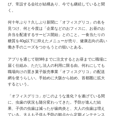
び、常設する会社が結構あり、今でも継続していると聞
く。
何十年ぶり？久しぶり新聞に「オフィスグリコ」の名を
見つけ、何と今度は「企業などのおフィスに、お昼のお
弁当を配達するサービス開始」とのこと。一食当たりの
糖質を40g以下に抑えたメニューが売り、健康志向の高い
働き手のニーズをつかもうとの狙いとある。
アプリを通じて朝9時までに注文するとお昼までに職場に
届く仕組み、ただし法人の利用に限る由。何れにしても
職場向けの置き菓子販売事業「オフィスグリコ」の配送
網を使うらしい。手始めに大阪から始め、首都圏に拡大
するという。
「オフィスグリコ」がこのような進化？を遂げている間
に、虫歯の状況も随分変わってきた。予防が進んだ結
果、子供の虫歯は減ったが歯肉炎と、大人の虫歯は増え
ている。大人も子供も予防の観点から定期メンテナンス