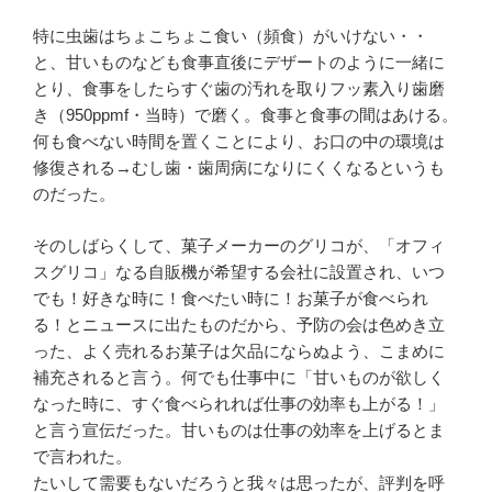
特に虫歯はちょこちょこ食い（頻食）がいけない・・
と、甘いものなども食事直後にデザートのように一緒に
とり、食事をしたらすぐ歯の汚れを取りフッ素入り歯磨
き（950ppmf・当時）で磨く。食事と食事の間はあける。
何も食べない時間を置くことにより、お口の中の環境は
修復される→むし歯・歯周病になりにくくなるというも
のだった。
そのしばらくして、菓子メーカーのグリコが、「オフィ
スグリコ」なる自販機が希望する会社に設置され、いつ
でも！好きな時に！食べたい時に！お菓子が食べられ
る！とニュースに出たものだから、予防の会は色めき立
った、よく売れるお菓子は欠品にならぬよう、こまめに
補充されると言う。何でも仕事中に「甘いものが欲しく
なった時に、すぐ食べられれば仕事の効率も上がる！」
と言う宣伝だった。甘いものは仕事の効率を上げるとま
で言われた。
たいして需要もないだろうと我々は思ったが、評判を呼