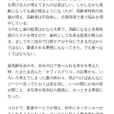
を受ける人が増えてきたのは喜ばしい。しかしながら高
齢になっても歯が残るようになったが、高齢者特有の虫
歯が増え、高齢者は不自由し、介護現場で違う悩みを増
やしている。
そのむし歯の処置はかなり大変で、高齢になると全身疾
患のリスクを増すので、歯科として出来る処置が限られ
る、ましてやご自分で口腔ケアが十分にできる方ばかり
ではない。憂慮される事態にもなってきた。でも食べな
くてはならない。
超高齢社会の今、自分の口で食べられる幸せを考えた
時、たまたま読んだ「オフィスグリコ」の記事から、い
ろいろ考えてしまった夏の終わり。気がつけばあんなに
ジージー言ってたセミは姿を消し、いつの間にか虫の音
が聞こえ、水引草や吾亦紅の風情に、ホッとする季節に
なった。
コロナで、配食サービスが増え、街中にキッチンカーが
みられるようになった。コンビニに行くと魅力的なデザ