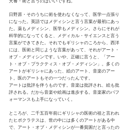
犬養・術と言うのはいいですね。
日野原・そのうちに術を使わなくなって、医学一点張り
になった。英語ではメディシンと言う言葉が最初にあっ
た。薬もメディシン、医学もメディシン。さらにそれが
科学的になってくると、メディカル・サイエンスと言う
言葉ができてきた。それでもギリシャのころから、西洋
には、医術と同じような言葉があって、それがアート・
オブ・メディシンです。いや、正確に言うと、「アー
ト・オブ・プラクティス・オブ・メディシン」。多くの
アートがギリシャにあった、絵のアート、音楽のアー
ト。医のアートもその一つだったんです。
アートは批評を伴うものです。音楽は批評され、絵も批
評される。だから音楽や絵画は進歩する。音楽家のパフ
ォーマンスも上手になっていく。
ところが、二千五百年前にギリシャの医術の祖と言われ
たヒポクラテスは、世の中には多くのアートがある中
で、アート・オブ・メディシンが一番貧困だと言ったの