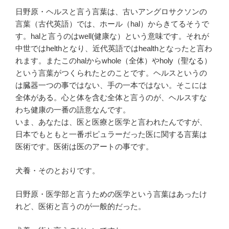
日野原・ヘルスと言う言葉は、古いアングロサクソンの
言葉（古代英語）では、ホール（hal）からきてるそうで
す。halと言うのはwell(健康な）という意味です。それが
中世ではhelthとなり、近代英語ではhealthとなったと言わ
れます。またこのhalからwhole（全体）やholy（聖なる）
という言葉がつくられたとのことです。ヘルスというの
は臓器一つの事ではない、手の一本ではない。そこには
全体がある。心と体を含む全体と言うのが、ヘルスすな
わち健康の一番の語意なんです。
いま、あなたは、医と医療と医学と言われたんですが、
日本でもともと一番ポピュラーだった医に関する言葉は
医術です。医術は医のアートの事です。
犬養・そのとおりです。
日野原・医学部と言うための医学という言葉はあったけ
れど、医術と言うのが一般的だった。