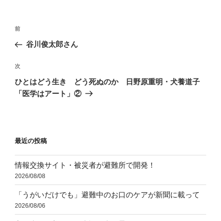
リ
ー
投
前
前
稿
の
谷川俊太郎さん
ナ
投
ビ
稿
次
次
ゲ
の
ひとはどう生き どう死ぬのか 日野原重明・犬養道子
投
ー
「医学はアート」②
稿
シ
ョ
ン
最近の投稿
情報交換サイト・被災者が避難所で開発！
2026/08/08
「うがいだけでも」避難中のお口のケアが新聞に載って
2026/08/06