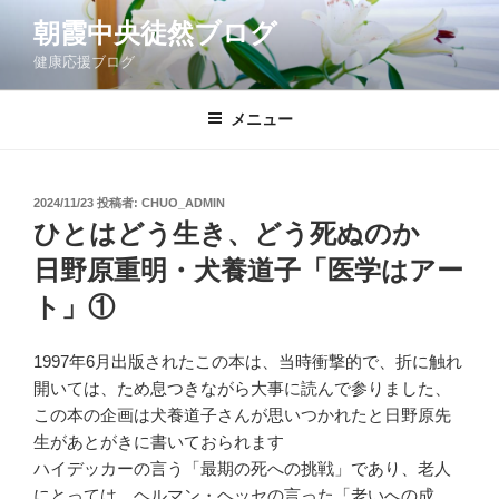
コ
朝霞中央徒然ブログ
ン
健康応援ブログ
テ
ン
ツ
メニュー
へ
ス
キ
投
2024/11/23
投稿者:
CHUO_ADMIN
稿
ッ
ひとはどう生き、どう死ぬのか
日:
プ
日野原重明・犬養道子「医学はアー
ト」①
1997年6月出版されたこの本は、当時衝撃的で、折に触れ
開いては、ため息つきながら大事に読んで参りました、
この本の企画は犬養道子さんが思いつかれたと日野原先
生があとがきに書いておられます
ハイデッカーの言う「最期の死への挑戦」であり、老人
にとっては、ヘルマン・ヘッセの言った「老いへの成