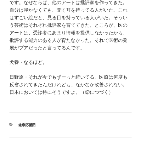
です。なぜならば、他のアートは批評家を作ってきた。
自分は弾かなくても、聞く耳を持ってる人がいた。これ
はすごい絵だと、見る目を持っている人がいた。そうい
う芸術はそれぞれ批評家を育ててきた。ところが、医の
アートは、受診者にあまり情報を提供しなかったから、
批評する能力のある人が育たなかった。それで医術の発
展がプアだったと言ってるんです。
犬養・なるほど。
日野原・それが今でもずーっと続いてる。医療は何度も
反省されてきたんだけれども、なかなか改善されない。
日本においては特にそうですよ。（②につづく）
カ
健康応援団
テ
ゴ