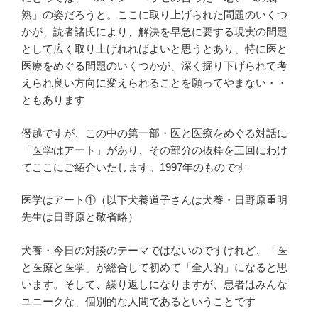
熟」の姿だろうと。ここに取り上げられた問題のいくつ
かが、読者諸氏により、解決を早急に要する現実の問題
として広く取り上げれればよいと思うとあり、特に医と
医療をめぐる問題のいくつかが、深く掘り下げられて考
えられ良い方向に変えられることを願ってやまない・・
ともあります
僭越ですが、この中の第一部・医と医療をめぐる対話に
「医学はアート」があり、その部分の抜粋を三回にわけ
てここにご紹介いたします。1997年のものです
医学はアート①（以下犬養道子さんは犬養・日野原重明
先生は日野原と敬省略）
犬養・今日の対談のテーマではないのですけれど、「医
と医療と医学」が総合して初めて「全人的」になると思
います。そして、繰り返しになりますが、患者はみんな
ユニークな、個別的な人間であるということです