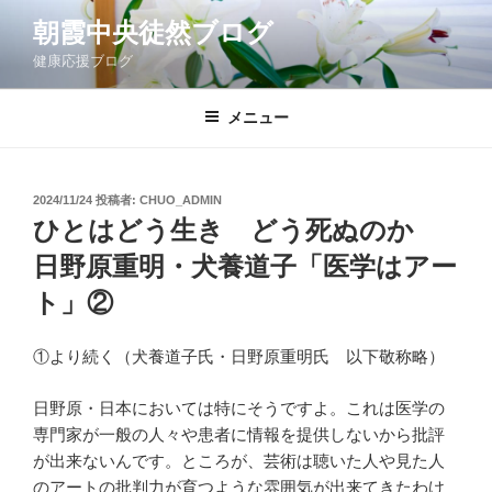
コ
朝霞中央徒然ブログ
ン
健康応援ブログ
テ
ン
ツ
メニュー
へ
ス
キ
投
2024/11/24
投稿者:
CHUO_ADMIN
稿
ッ
ひとはどう生き どう死ぬのか
日:
プ
日野原重明・犬養道子「医学はアー
ト」②
①より続く（犬養道子氏・日野原重明氏 以下敬称略）
日野原・日本においては特にそうですよ。これは医学の
専門家が一般の人々や患者に情報を提供しないから批評
が出来ないんです。ところが、芸術は聴いた人や見た人
のアートの批判力が育つような雰囲気が出来てきたわけ