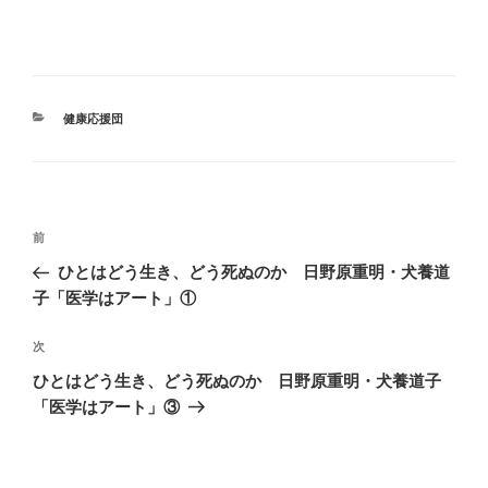
カ
健康応援団
テ
ゴ
リ
ー
投
前
前
稿
の
ひとはどう生き、どう死ぬのか 日野原重明・犬養道
ナ
投
子「医学はアート」①
ビ
稿
ゲ
次
次
の
ー
ひとはどう生き、どう死ぬのか 日野原重明・犬養道子
投
シ
「医学はアート」③
稿
ョ
ン