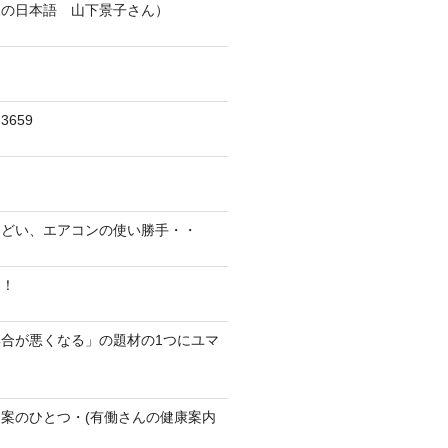
人の日本語 山下景子さん）
659
んどい、エアコンの使い勝手・・
に！
合が悪くなる」の題材の1つにユマ
案のひとつ・(有働さんの健康案内