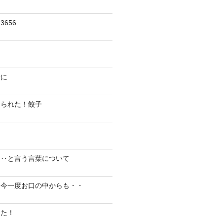
656
陽に
切られた！餃子
り‥と言う言葉について
、今一度お口の中からも・・
した！