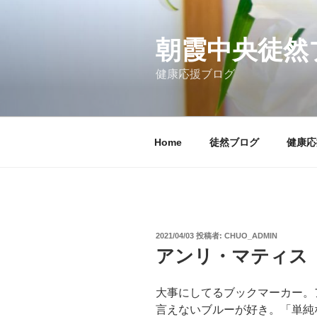
コ
ン
テ
朝霞中央徒然
ン
健康応援ブログ
ツ
へ
ス
キ
Home
徒然ブログ
健康応
ッ
プ
投
2021/04/03
投稿者:
CHUO_ADMIN
稿
アンリ・マティス
日:
大事にしてるブックマーカー。
言えないブルーが好き。「単純