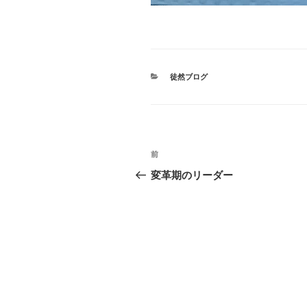
カ
徒然ブログ
テ
ゴ
リ
ー
投
前
前
稿
の
変革期のリーダー
投
ナ
稿
ビ
ゲ
ー
シ