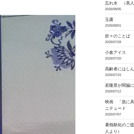
忘れ水 （美
2026/08/05
玉露
2026/08/01
折々のことば 3
2026/07/28
小倉アイス
2026/07/20
高齢者にはし
2026/07/15
若隆景が関脇
2026/07/12
映画 「急に具
ニテュード
2026/07/07
暑熱順化のご提
人より）