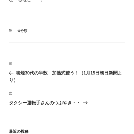
カ
未分類
テ
ゴ
リ
ー
投
前
前
稿
の
喫煙30代の半数 加熱式使う！（1月15日朝日新聞よ
ナ
投
り）
ビ
稿
ゲ
次
次
の
ー
タクシー運転手さんのつぶやき・・
投
シ
稿
ョ
ン
最近の投稿