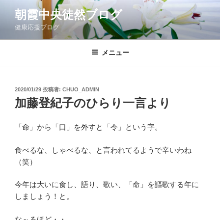
コ
朝霞中央徒然ブログ
ン
健康応援ブログ
テ
ン
ツ
メニュー
へ
ス
キ
投
2020/01/29
投稿者:
CHUO_ADMIN
稿
ッ
加藤登紀子のひらり一言より
日:
プ
「命」から「口」を外すと「令」という字。
食べるな、しゃべるな、と言われてるようで辛いわね
（笑）
今年は大いに食し、語り、歌い、「命」を謳歌する年に
しましょう！と。
な～るほど・・。