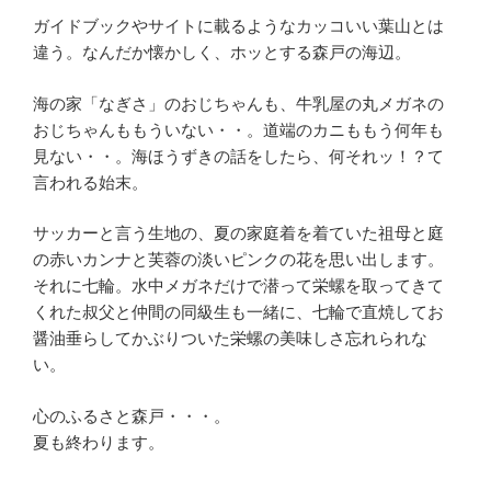
ガイドブックやサイトに載るようなカッコいい葉山とは
違う。なんだか懐かしく、ホッとする森戸の海辺。
海の家「なぎさ」のおじちゃんも、牛乳屋の丸メガネの
おじちゃんももういない・・。道端のカニももう何年も
見ない・・。海ほうずきの話をしたら、何それッ！？て
言われる始末。
サッカーと言う生地の、夏の家庭着を着ていた祖母と庭
の赤いカンナと芙蓉の淡いピンクの花を思い出します。
それに七輪。水中メガネだけで潜って栄螺を取ってきて
くれた叔父と仲間の同級生も一緒に、七輪で直焼してお
醤油垂らしてかぶりついた栄螺の美味しさ忘れられな
い。
心のふるさと森戸・・・。
夏も終わります。