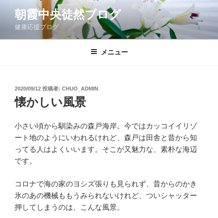
コ
朝霞中央徒然ブログ
ン
健康応援ブログ
テ
ン
ツ
メニュー
へ
ス
キ
投
2020/09/12
投稿者:
CHUO_ADMIN
稿
ッ
懐かしい風景
日:
プ
小さい頃から馴染みの森戸海岸。今ではカッコイイリゾ
ート地のようにいわれるけれど、森戸は田舎と昔から知
ってる人はよくいいます。そこが又魅力な、素朴な海辺
です。
コロナで海の家のヨシズ張りも見られず、昔からのかき
氷のあの機械ももうみられないけれど、ついシャッター
押してしまうのは、こんな風景。