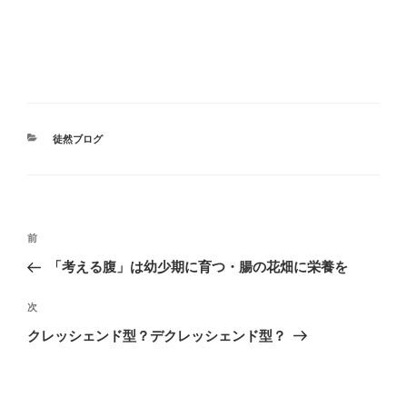
カ
徒然ブログ
テ
ゴ
リ
ー
投
前
前
稿
の
「考える腹」は幼少期に育つ・腸の花畑に栄養を
ナ
投
ビ
稿
次
次
ゲ
の
クレッシェンド型？デクレッシェンド型？
投
ー
稿
シ
ョ