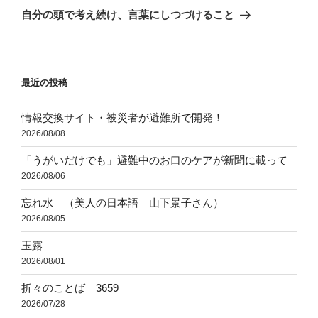
ゲ
の
自分の頭で考え続け、言葉にしつづけること
投
ー
稿
シ
ョ
最近の投稿
ン
情報交換サイト・被災者が避難所で開発！
2026/08/08
「うがいだけでも」避難中のお口のケアが新聞に載って
2026/08/06
忘れ水 （美人の日本語 山下景子さん）
2026/08/05
玉露
2026/08/01
折々のことば 3659
2026/07/28