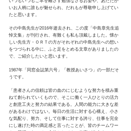
いつもいつもご本を離さず勉強なさるお姿や、あたたか
いお人柄に誰もが魅せられ、だれもが尊敬申し上げてい
たと思います。
その中島先生が2016年逝去され、この度「中島章先生追
悼文集」が刊行され、有難くも私も頂戴しました。懐か
しい先生方・ＯＲＴの方がそれぞれの中島先生への想い
をつづられる中に、ふと足をとめる文章がありましたの
で、ご紹介したいと思います。
1987年「同窓会誌第六号」「教授あいさつ」の一部だそ
うです。
「患者さんの信頼は皆の血のにじむような努力を積み重
ねて創られていくもので、そこに働く一人ひとりの活力
と創意工夫と努力の結果である。人間の能力に大きな差
があるわけではない。毎日の生活に対する心構え、小さ
な気配り、努力、そして仕事に対する誇り、仕事を完全
にし遂げた時の満足感と言ったことが、皆のチームワー