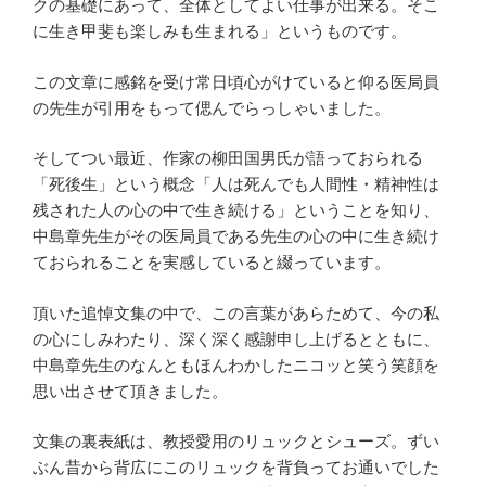
クの基礎にあって、全体としてよい仕事が出来る。そこ
に生き甲斐も楽しみも生まれる」というものです。
この文章に感銘を受け常日頃心がけていると仰る医局員
の先生が引用をもって偲んでらっしゃいました。
そしてつい最近、作家の柳田国男氏が語っておられる
「死後生」という概念「人は死んでも人間性・精神性は
残された人の心の中で生き続ける」ということを知り、
中島章先生がその医局員である先生の心の中に生き続け
ておられることを実感していると綴っています。
頂いた追悼文集の中で、この言葉があらためて、今の私
の心にしみわたり、深く深く感謝申し上げるとともに、
中島章先生のなんともほんわかしたニコッと笑う笑顔を
思い出させて頂きました。
文集の裏表紙は、教授愛用のリュックとシューズ。ずい
ぶん昔から背広にこのリュックを背負ってお通いでした