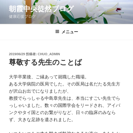
コ
朝霞中央徒然ブログ
ン
健康応援ブログ
テ
ン
ツ
メニュー
へ
ス
キ
投
2019/06/29
投稿者:
CHUO_ADMIN
稿
ッ
尊敬する先生のことば
日:
プ
大学卒業後、ご縁あって就職した職場。
ある大学病院の医局でした。その医局は名だたる先生方
が沢山お出でになりましたが、
教授でらっしゃる中島章先生は、本当にすごい先生でら
っしゃいました。数々の国際学会をリードされ、アイバ
ンクやタイ国とのお繋がりなど、日々の臨床のみなら
ず、大きな足跡を遺されました。