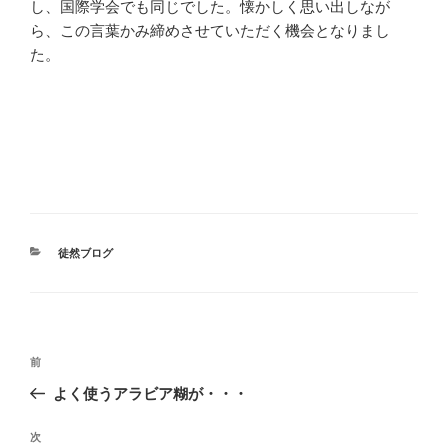
し、国際学会でも同じでした。懐かしく思い出しなが
ら、この言葉かみ締めさせていただく機会となりまし
た。
カ
徒然ブログ
テ
ゴ
リ
ー
投
前
前
稿
の
よく使うアラビア糊が・・・
ナ
投
ビ
稿
次
次