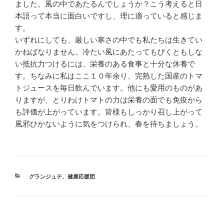
ました。風の中であたるんでしょうか？こう考えると日
本語って本当に面白いですし、理に適っていると感じま
す。
いずれにしても、厳しい寒さの中でも私たちは生きてい
かねばなりません。冷たい風にあたってもびくともしな
い抵抗力つけるには、栄養のある食事と十分な休養で
す。ちなみに私はここ１０年余り、完熟した国産のトマ
トジュースを毎日飲んでいます。他にも愛用のものがあ
りますが、とりわけトマトの力は栄養の面でも免疫から
も評価が上がっています。皆様もしっかり召し上がって
風邪ひかないように気をつけられ、春を待ちましょう。
カ
グランジュテ
、
健康応援団
テ
ゴ
リ
ー