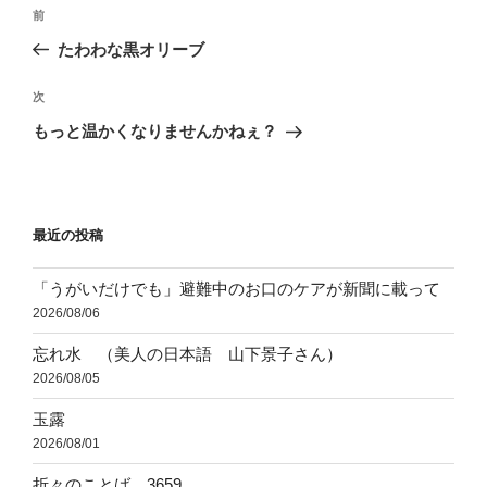
投
前
前
稿
の
たわわな黒オリーブ
ナ
投
ビ
稿
次
次
ゲ
の
もっと温かくなりませんかねぇ？
投
ー
稿
シ
ョ
最近の投稿
ン
「うがいだけでも」避難中のお口のケアが新聞に載って
2026/08/06
忘れ水 （美人の日本語 山下景子さん）
2026/08/05
玉露
2026/08/01
折々のことば 3659