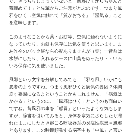
り、きっちりしまっていないと「風邪ひくからちゃんと
蓋締めて！」と先輩からご注意がとぶのです。つまり風
邪をひく→空気に触れて「質がおちる」「湿気る」こと
を意味します。
このようなことから薬・お餅等、空気に触れないように
なっていたり、お餅も保存には気を使うと思います。ま
あ昨今のパック餅なら心配ありませんが（笑）一昔前は
水餅にしたり、入れるケースに山葵をぬったり・・いろ
いろ保存に気を使いました。
風邪という文字を分解してみても、「邪な風」いかにも
悪者のようですね。つまり風邪ひくと病気の要因？体調
崩す要因になるよということかもしれません。「病気は
かかる」というのに、「風邪はひく」というのも面白い
ですね。昔風邪の事を「感冒」といったような気もしま
すが、辞書を引いてみると、身体を寒気にさらしたり濡
れたままにしたとき起こる呼吸器系の炎症性疾患＝風邪
とあります。この時期頻発する脳卒中も「中風」と言い