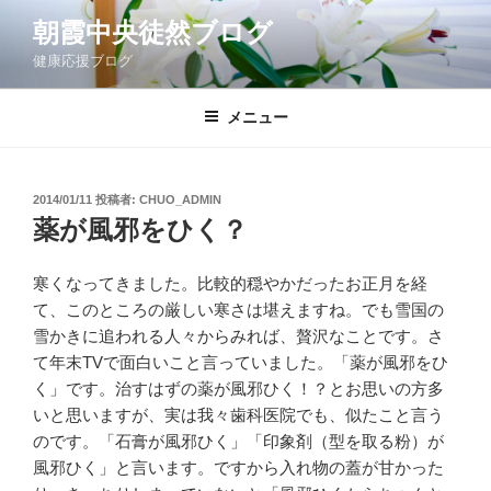
コ
朝霞中央徒然ブログ
ン
健康応援ブログ
テ
ン
ツ
メニュー
へ
ス
キ
投
2014/01/11
投稿者:
CHUO_ADMIN
稿
ッ
薬が風邪をひく？
日:
プ
寒くなってきました。比較的穏やかだったお正月を経
て、このところの厳しい寒さは堪えますね。でも雪国の
雪かきに追われる人々からみれば、贅沢なことです。さ
て年末TVで面白いこと言っていました。「薬が風邪をひ
く」です。治すはずの薬が風邪ひく！？とお思いの方多
いと思いますが、実は我々歯科医院でも、似たこと言う
のです。「石膏が風邪ひく」「印象剤（型を取る粉）が
風邪ひく」と言います。ですから入れ物の蓋が甘かった