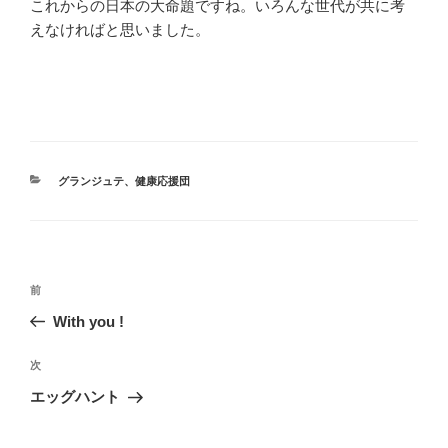
これからの日本の大命題ですね。いろんな世代が共に考
えなければと思いました。
カ
グランジュテ
、
健康応援団
テ
ゴ
リ
ー
投
前
前
稿
の
With you !
ナ
投
ビ
稿
次
次
ゲ
の
エッグハント
投
ー
稿
シ