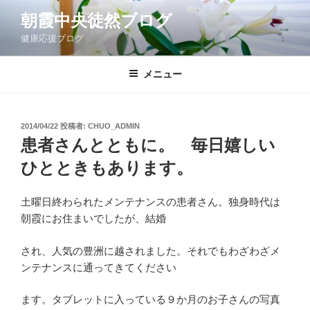
コ
朝霞中央徒然ブログ
ン
健康応援ブログ
テ
ン
ツ
メニュー
へ
ス
キ
投
2014/04/22
投稿者:
CHUO_ADMIN
稿
ッ
患者さんとともに。 毎日嬉しい
日:
プ
ひとときもあります。
土曜日終わられたメンテナンスの患者さん。独身時代は
朝霞にお住まいでしたが、結婚
され、人気の豊洲に越されました。それでもわざわざメ
ンテナンスに通ってきてください
ます。タブレットに入っている９か月のお子さんの写真