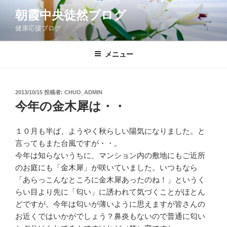
コ
朝霞中央徒然ブログ
ン
健康応援ブログ
テ
ン
ツ
メニュー
へ
ス
キ
投
2013/10/15
投稿者:
CHUO_ADMIN
稿
ッ
今年の金木犀は・・
日:
プ
１０月も半ば、ようやく秋らしい陽気になりました。と
言ってもまた台風ですが・・。
今年は知らないうちに、マンション内の敷地にもご近所
のお庭にも「金木犀」が咲いていました。いつもなら
「あらっこんなところに金木犀あったのね！」というく
らい目より先に「匂い」に誘われて気づくことがほとん
どですが。今年は匂いが薄いように思えますが皆さんの
お近くではいかがでしょう？鼻炎もないので普通に匂い