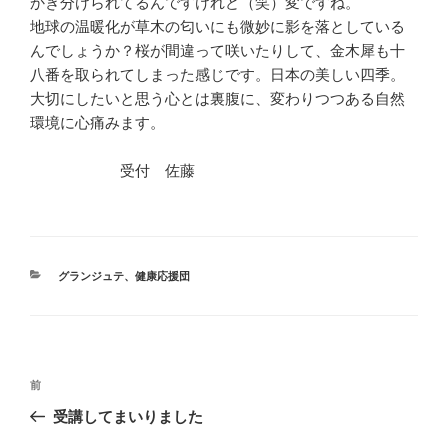
かぎ分けられてるんですけれど（笑）変ですね。
地球の温暖化が草木の匂いにも微妙に影を落としている
んでしょうか？桜が間違って咲いたりして、金木犀も十
八番を取られてしまった感じです。日本の美しい四季。
大切にしたいと思う心とは裏腹に、変わりつつある自然
環境に心痛みます。
受付 佐藤
カ
グランジュテ
、
健康応援団
テ
ゴ
リ
ー
投
前
前
稿
の
受講してまいりました
ナ
投