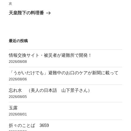
ビ
稿
次
次
ゲ
の
天皇陛下の料理番
投
ー
稿
シ
ョ
最近の投稿
ン
情報交換サイト・被災者が避難所で開発！
2026/08/08
「うがいだけでも」避難中のお口のケアが新聞に載って
2026/08/06
忘れ水 （美人の日本語 山下景子さん）
2026/08/05
玉露
2026/08/01
折々のことば 3659